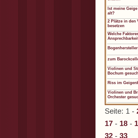
Ist meine Geige
alt?
2 Plätze in den
besetzen
Welche Faktore
Ansprechbarkeit
Bogenherstelle
zum Barockcel
Violinen und Str
Bochum gesuch
Riss im Geigen
Violinen und B
Orchester gesu
Seite: 1 -
17
-
18
-
32
-
33