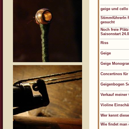
geige und cello
StimmführerIn f
gesucht
Noch freie Plätz
Saisonstart 24.
Riss
Geige
Geige Monogr
Concertinos für
Geigenbogen Sc
Verkauf meiner
Violine Einsch
Wer kennt dies
Wie findet man 