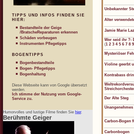
Unbekannter St
TIPPS UND INFOS FINDEN SIE
HIER:
Alter verwendet
Bestandteile der Geige
Jamie Marie La
/Bratsche
Reparaturen erkennen
Schäden vorbeugen
Wer seid ihr ?-
Instrumenten Pflegetipps
(
1
2
3
4
5
6
7
8
9
Mysteriöser Feh
BOGENTIPPS
Bogenbestandteile
Violine geerbt
Bogen- Pflegetipps
Bogenhaltung
Kontrabass dri
Weltrekordvers
Diese Webseite kann von Google übersetzt
Streichorcheste
werden.
Ich stimme der Nutzung vom Google-
Der Alte Steg
Service zu.
Unangenehmes S
Humorvolles und lustige Filme finden Sie
hier
.
Berühmte Geiger
Carbon-Bogen f
Carbonbogen