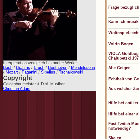
Frage bezüglich
Kann ich musik
Violinspiel-tec
Voirin Bogen
VIOLA Goldbog
Chalupetzki 197
Interpretationsvergleich bekannter Werke:
Bach
/
Brahms
/
Bruch
/
Beethoven
/
Mendelssohn
Alte Geigen
/
Mozart
/
Paganini
/
Sibelius
/
Tschaikowski
Copyright
Echtheit von G
Geigenbaumeister & Dipl. Musiker
Christian Adam
Aus welcher Ze
Hilfe bei antike
Hilfe bei einer 
Fast-Twitch-Mus
notwendig?
Skalen