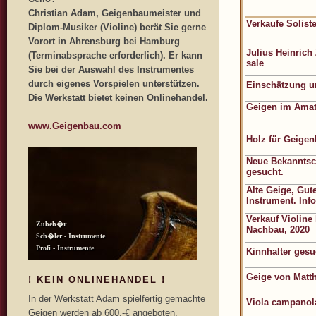
Christian Adam, Geigenbaumeister und
Verkaufe Solist
Diplom-Musiker (Violine) berät Sie gerne
Vorort in Ahrensburg bei Hamburg
Julius Heinric
(Terminabsprache erforderlich). Er kann
sale
Sie bei der Auswahl des Instrumentes
durch eigenes Vorspielen unterstützen.
Einschätzung u
Die Werkstatt bietet keinen Onlinehandel.
Geigen im Amat
www.Geigenbau.com
Holz für Geige
Neue Bekanntsc
gesucht.
Alte Geige, Gut
Instrument. Inf
Verkauf Violine
Nachbau, 2020
Kinnhalter gesu
Geige von Matthi
! KEIN ONLINEHANDEL !
In der Werkstatt Adam spielfertig gemachte
Viola campanola
Geigen werden ab 600,-€ angeboten.