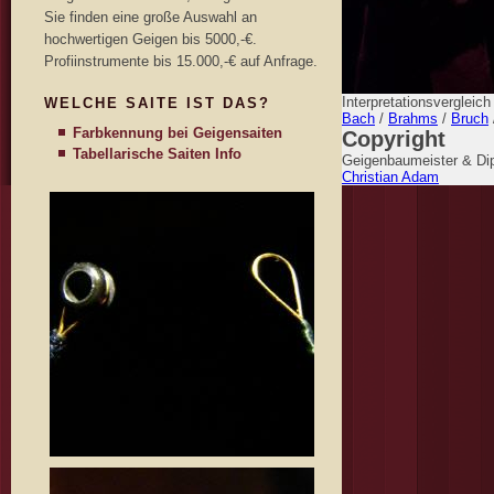
Sie finden eine große Auswahl an
hochwertigen Geigen bis 5000,-€.
Profiinstrumente bis 15.000,-€ auf Anfrage.
Interpretationsvergleic
WELCHE SAITE IST DAS?
Bach
/
Brahms
/
Bruch
Farbkennung bei Geigensaiten
Copyright
Tabellarische Saiten Info
Geigenbaumeister & Dip
Christian Adam