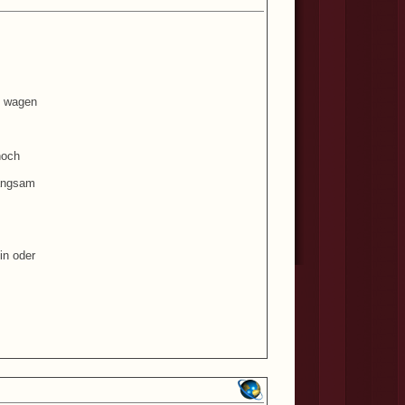
k wagen
 noch
langsam
in oder