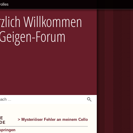
olles
zlich Willkommen
 Geigen-Forum
IE
> Mysteriöser Fehler an meinem Cello
DE
springen