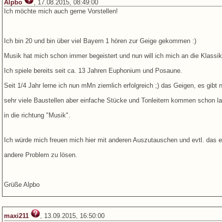
Alpbo
, 17.08.2015, 08:49:00
Ich möchte mich auch gerne Vorstellen!
Ich bin 20 und bin über viel Bayern 1 hören zur Geige gekommen :)
Musik hat mich schon immer begeistert und nun will ich mich an die Klassi
Ich spiele bereits seit ca. 13 Jahren Euphonium und Posaune.
Seit 1/4 Jahr lerne ich nun mMn ziemlich erfolgreich ;) das Geigen, es gibt
sehr viele Baustellen aber einfache Stücke und Tonleitern kommen schon 
in die richtung "Musik".
Ich würde mich freuen mich hier mit anderen Auszutauschen und evtl. das e
andere Problem zu lösen.
Grüße Alpbo
maxi211
, 13.09.2015, 16:50:00