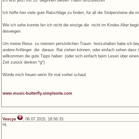
ich erst jetzt mit 33 beginnen diesen Traum umzusetzen ^^.
Ich hoffe hier viele gute Ratschläge zu finden, für all die Stolpersteine die
Wie ich sehe konnte bin ich nicht die einzige die nicht im Kindes Alter beg
deswegen.
Um meine Reise zu meinem persönlichen Traum festzuhalten habe ich begon
andere Anfänger die daraus Rat ziehen können, oder einfach sehen dass sie
willkommen die gute Tipps haben (oder sich einfach beim Lesen über einen
Zeit zurück denken *g*)
Würde mich freuen wenn Ihr mal vorbei schaut
www.music-butterfly.simplesite.com
Vescya
, 06.07.2015, 18:56:33
Hi,