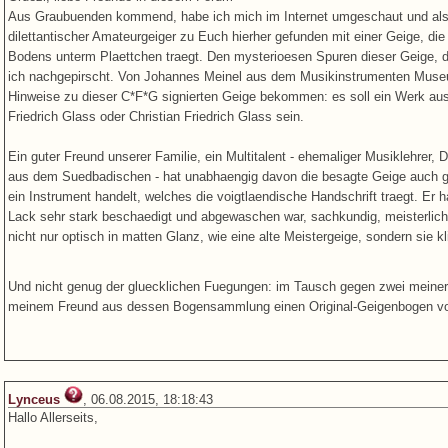
Aus Graubuenden kommend, habe ich mich im Internet umgeschaut und als I
dilettantischer Amateurgeiger zu Euch hierher gefunden mit einer Geige, d
Bodens unterm Plaettchen traegt. Den mysterioesen Spuren dieser Geige, die
ich nachgepirscht. Von Johannes Meinel aus dem Musikinstrumenten Museum
Hinweise zu dieser C*F*G signierten Geige bekommen: es soll ein Werk au
Friedrich Glass oder Christian Friedrich Glass sein.
Ein guter Freund unserer Familie, ein Multitalent - ehemaliger Musiklehrer,
aus dem Suedbadischen - hat unabhaengig davon die besagte Geige auch g
ein Instrument handelt, welches die voigtlaendische Handschrift traegt. Er
Lack sehr stark beschaedigt und abgewaschen war, sachkundig, meisterlich un
nicht nur optisch in matten Glanz, wie eine alte Meistergeige, sondern sie k
Und nicht genug der gluecklichen Fuegungen: im Tausch gegen zwei meine
meinem Freund aus dessen Bogensammlung einen Original-Geigenbogen von
Lynceus
, 06.08.2015, 18:18:43
Hallo Allerseits,