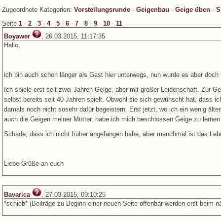
Zugeordnete Kategorien:
Vorstellungsrunde
-
Geigenbau
-
Geige üben
-
S
Seite
1
-
2
-
3
-
4
-
5
-
6
-
7
-
8
-
9
-
10
-
11
Boyawer
, 26.03.2015, 11:17:35
Hallo,
ich bin auch schon länger als Gast hier unterwegs, nun wurde es aber doch 
Ich spiele erst seit zwei Jahren Geige, aber mit großer Leidenschaft. Zur 
selbst bereits seit 40 Jahren spielt. Obwohl sie sich gewünscht hat, dass i
damals noch nicht sosehr dafür begeistern. Erst jetzt, wo ich ein wenig ält
auch die Geigen meiner Mutter, habe ich mich beschlossen Geige zu lernen 
Schade, dass ich nicht früher angefangen habe, aber manchmal ist das Lebe
Liebe Grüße an euch
Bavarica
, 27.03.2015, 09:10:25
*schieb* (Beiträge zu Beginn einer neuen Seite offenbar werden erst beim n