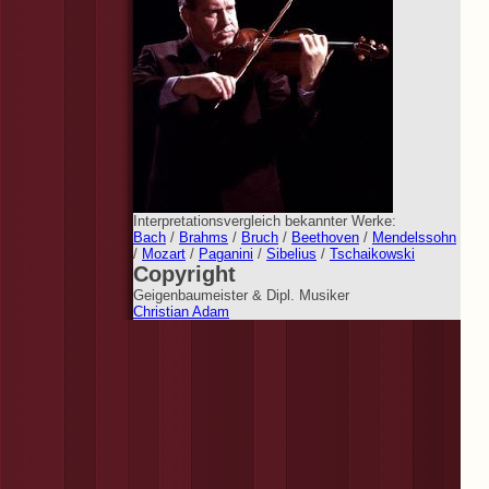
Interpretationsvergleich bekannter Werke:
Bach
/
Brahms
/
Bruch
/
Beethoven
/
Mendelssohn
/
Mozart
/
Paganini
/
Sibelius
/
Tschaikowski
Copyright
Geigenbaumeister & Dipl. Musiker
Christian Adam