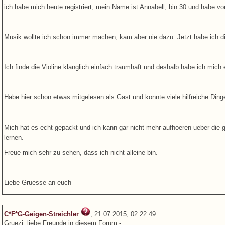
ich habe mich heute registriert, mein Name ist Annabell, bin 30 und habe v
Musik wollte ich schon immer machen, kam aber nie dazu. Jetzt habe ich die
Ich finde die Violine klanglich einfach traumhaft und deshalb habe ich mich
Habe hier schon etwas mitgelesen als Gast und konnte viele hilfreiche Ding
Mich hat es echt gepackt und ich kann gar nicht mehr aufhoeren ueber die 
lernen.
Freue mich sehr zu sehen, dass ich nicht alleine bin.
Liebe Gruesse an euch
C*F*G-Geigen-Streichler
, 21.07.2015, 02:22:49
Gruezi, liebe Freunde in diesem Forum -