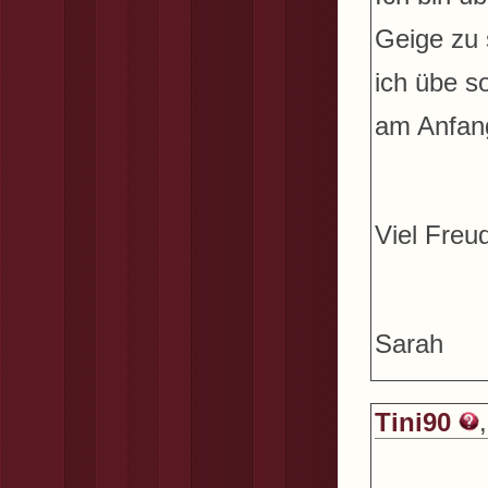
Geige zu 
ich übe so
am Anfang
Viel Freu
Sarah
Tini90