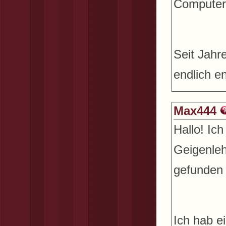
Computer.
Seit Jahr
endlich e
Max444
Hallo! Ic
Geigenleh
gefunden
Ich hab e