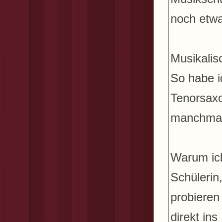
noch etwas
Musikalis
So habe ic
Tenorsaxo
manchmal
Warum ich 
Schülerin
probieren
direkt in