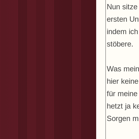
Nun sitze
ersten Un
indem ich
stöbere.
Was meine
hier kein
für meine
hetzt ja 
Sorgen ma