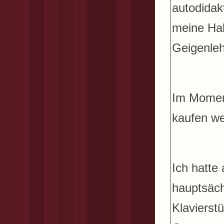
autodidak
meine Hal
Geigenleh
Im Moment
kaufen we
Ich hatte 
hauptsäch
Klavierst