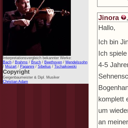
Jinora
Hallo,
Ich bin Ji
Ich spiel
Interpretationsvergleich bekannter Werke:
Bach
/
Brahms
/
Bruch
/
Beethoven
/
Mendelssohn
4-5 Jahre
/
Mozart
/
Paganini
/
Sibelius
/
Tschaikowski
Copyright
Sehnensc
Geigenbaumeister & Dipl. Musiker
Christian Adam
Bogenhand
komplett 
um wieder
an meiner