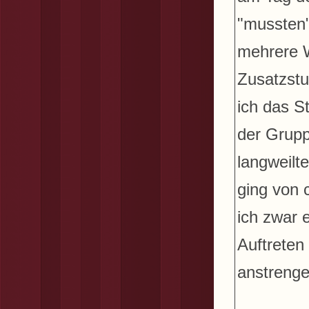
"mussten"
mehrere W
Zusatzstu
ich das S
der Grupp
langweilt
ging von 
ich zwar 
Auftreten
anstrenge