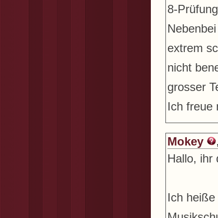
8-Prüfung
Nebenbei 
extrem sc
nicht bene
grosser T
Ich freue
Mokey
Hallo, ihr
Ich heiße
Musikschu