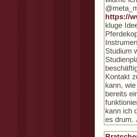
@meta_min
https://
kluge Ide
Pferdekop
Instrumen
Studium w
Studienpla
beschäfti
Kontakt z
kann, wie
bereits e
funktioni
kann ich 
es drum. J
Bratsche