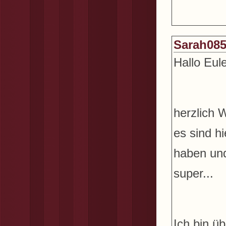
Sarah08
Hallo Eule
herzlich 
es sind hi
haben und
super...
Ich bin ü