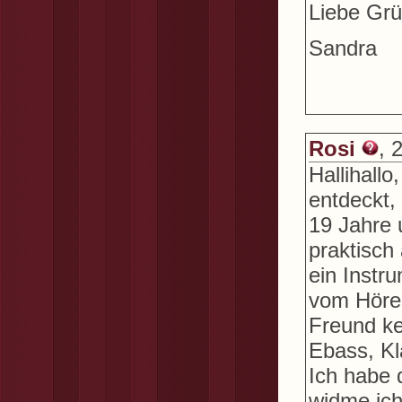
Liebe Gr
Sandra
Rosi
, 
Hallihallo
entdeckt,
19 Jahre
praktisch
ein Instr
vom Hören
Freund ke
Ebass, Kl
Ich habe 
widme ich