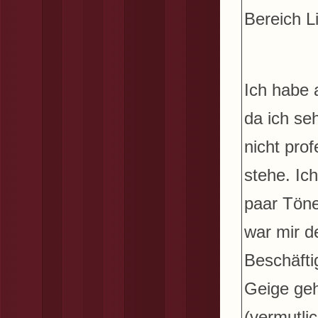
Bereich L
Ich habe 
da ich se
nicht prof
stehe. Ic
paar Töne
war mir d
Beschäfti
Geige geh
(vermutli