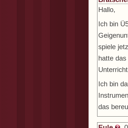
Hallo,
Ich bin Ü
Geigenunt
spiele je
hatte das
Unterrich
Ich bin d
Instrumen
das bereu
Eule
, 