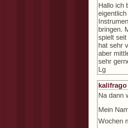
Hallo ich
eigentlich
Instrument
bringen. 
spielt se
hat sehr 
aber mitt
sehr gern
Lg
kalifrago
Na dann w
Mein Name
Wochen mi