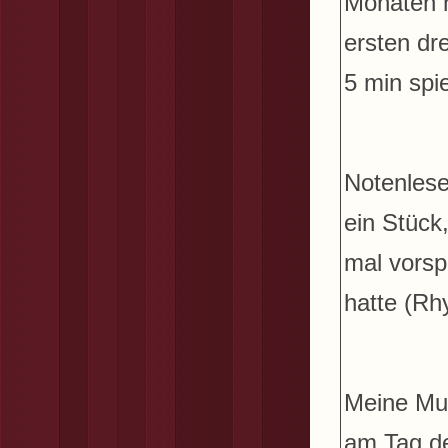
Monaten n
ersten dr
5 min spi
Notenlese
ein Stück
mal vorsp
hatte (Rh
Meine Musi
am Tag de