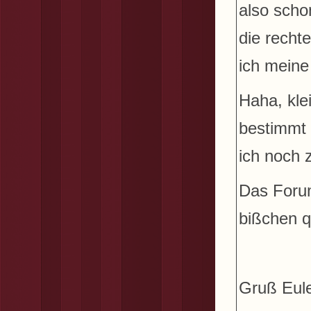
also scho
die recht
ich meine
Haha, kle
bestimmt 
ich noch
Das Forum
bißchen q
Gruß Eul