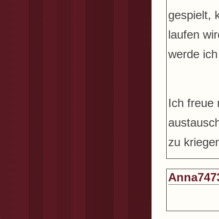
gespielt,
laufen wi
werde ic
Ich freue
austausch
zu kriegen
Anna747