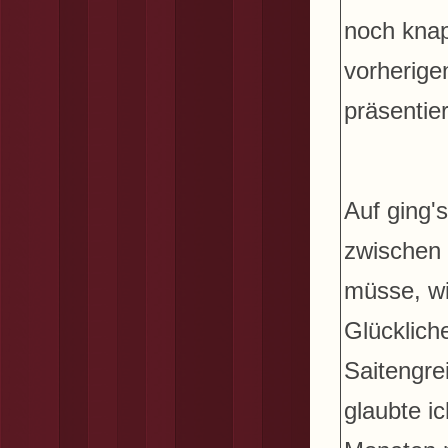
noch knap
vorherig
präsentie
Auf ging'
zwischen 
müsse, wi
Glücklich
Saitengre
glaubte i