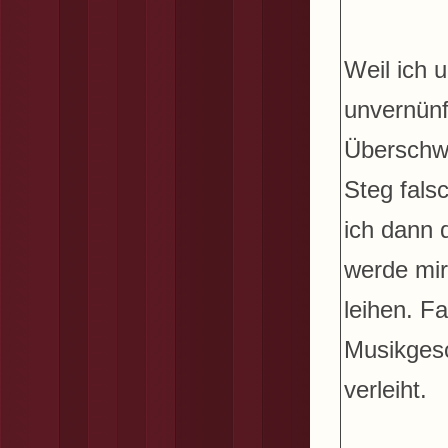
Weil ich 
unvernünf
Überschw
Steg fals
ich dann 
werde mir
leihen. Fa
Musikgesc
verleiht.