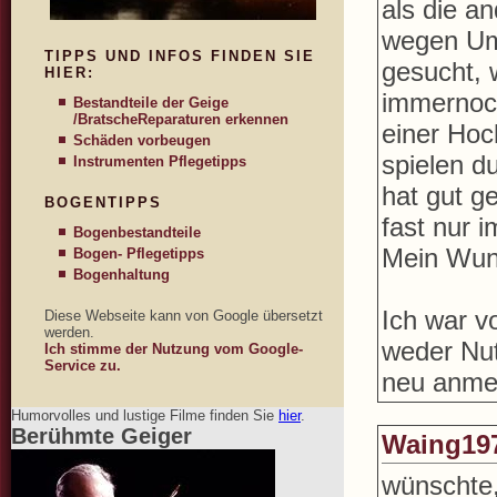
als die a
wegen Umz
TIPPS UND INFOS FINDEN SIE
gesucht, w
HIER:
immernoch
Bestandteile der Geige
/Bratsche
Reparaturen erkennen
einer Hoc
Schäden vorbeugen
spielen d
Instrumenten Pflegetipps
hat gut g
BOGENTIPPS
fast nur 
Bogenbestandteile
Mein Wuns
Bogen- Pflegetipps
Bogenhaltung
Ich war v
Diese Webseite kann von Google übersetzt
werden.
weder Nut
Ich stimme der Nutzung vom Google-
Service zu.
neu anme
Humorvolles und lustige Filme finden Sie
hier
.
Berühmte Geiger
Waing19
wünschte,