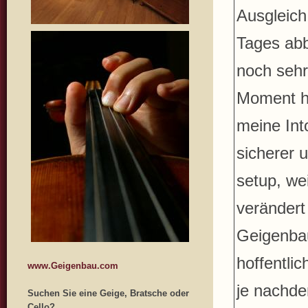
Ausgleich
Tages abb
noch sehr
Moment ha
meine Int
sicherer 
setup, we
veränder
Geigenbau
hoffentlic
www.Geigenbau.com
je nachde
Suchen Sie eine Geige, Bratsche oder
Cello?