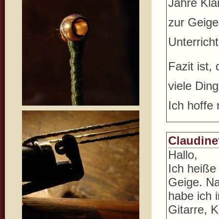
Jahre Kla
zur Geige
Unterrich
Fazit ist
viele Din
Ich hoffe
Claudine
Hallo,
Ich heiße
Geige. Na
habe ich 
Gitarre, K