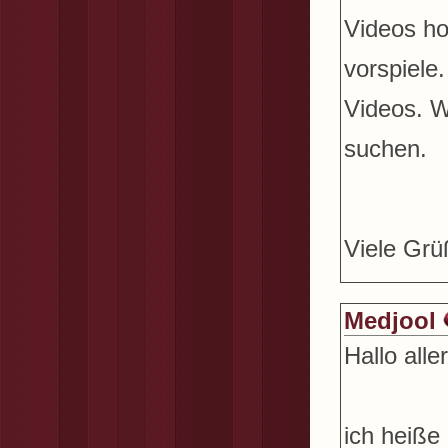
Videos ho
vorspiele
Videos. W
suchen.
Viele Grü
Medjool
Hallo alle
ich heiße