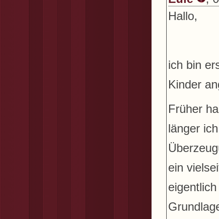
Hallo,
ich bin e
Kinder an
Früher hab
länger ic
Überzeugu
ein vielse
eigentlic
Grundlage