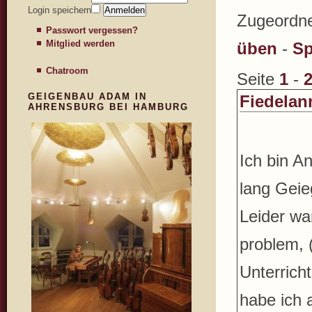
Login speichern
Zugeordne
Passwort vergessen?
Mitglied werden
üben
-
Sp
Chatroom
Seite
1
-
GEIGENBAU ADAM IN
Fiedelan
AHRENSBURG BEI HAMBURG
Ich bin A
lang Geieg
Leider war
problem, (
Unterricht
habe ich 