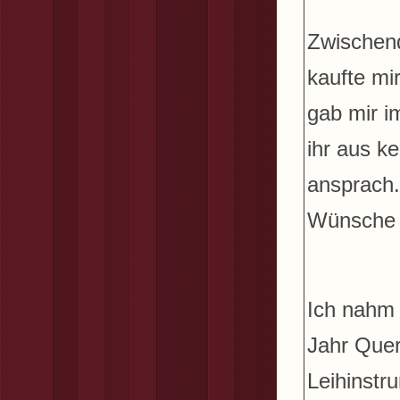
Zwischend
kaufte mi
gab mir i
ihr aus k
ansprach.
Wünsche e
Ich nahm c
Jahr Quer
Leihinstru