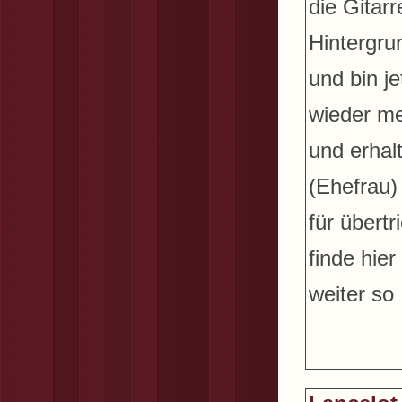
die Gitarr
Hintergru
und bin j
wieder me
und erhal
(Ehefrau)
für übert
finde hie
weiter so 