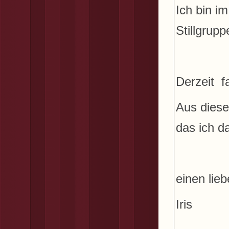
Ich bin i
Stillgrupp
Derzeit f
Aus diese
das ich d
einen lie
Iris