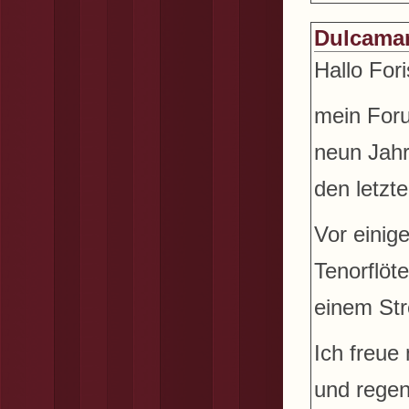
Dulcama
Hallo Fori
mein Foru
neun Jahr
den letzt
Vor einig
Tenorflöt
einem Str
Ich freue
und regen