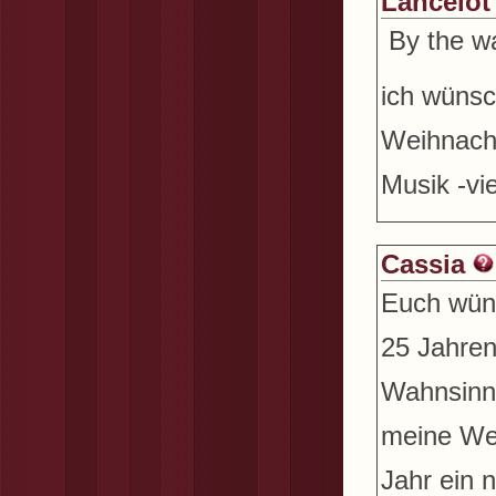
Lancelot
By the w
ich wünsc
Weihnacht
Musik -vie
Cassia
Euch wüns
25 Jahren
Wahnsinn 
meine Wei
Jahr ein 