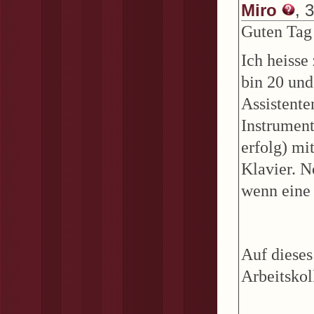
Miro
, 
Guten Tag
Ich heisse 
bin 20 und
Assistente
Instrument
erfolg) mi
Klavier. N
wenn eine 
Auf diese
Arbeitskol