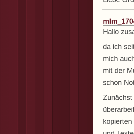
mlm_170
Hallo zu
da ich se
mich auch
mit der M
schon Not
Zunächst 
überarbei
kopierten
und Texte