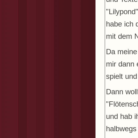
"Lilypond
habe ich 
mit dem N
Da meine 
mir dann 
spielt un
Dann woll
"Flötensc
und hab i
halbwegs 