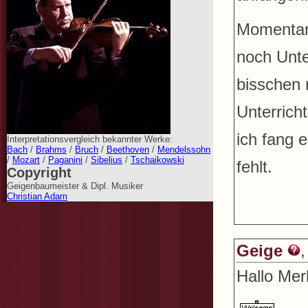
Momentan ü
noch Unter
bisschen 
Unterrich
ich fang 
Interpretationsvergleich bekannter Werke:
Bach
/
Brahms
/
Bruch
/
Beethoven
/
Mendelssohn
/
Mozart
/
Paganini
/
Sibelius
/
Tschaikowski
fehlt.
Copyright
Geigenbaumeister & Dipl. Musiker
Christian Adam
Geige
,
Hallo Merl