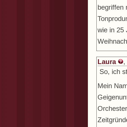
begriffen
Tonprodun
wie in 25
Weihnach
Laura
,
So, ich s
Mein Name
Geigenunt
Orchester
Zeitgründ