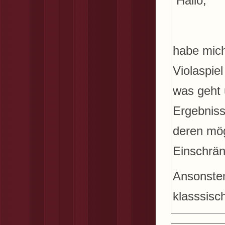
Hallo,
habe mich 
Violaspie
was geht 
Ergebniss
deren mög
Einschrän
Ansonsten
klasssisc