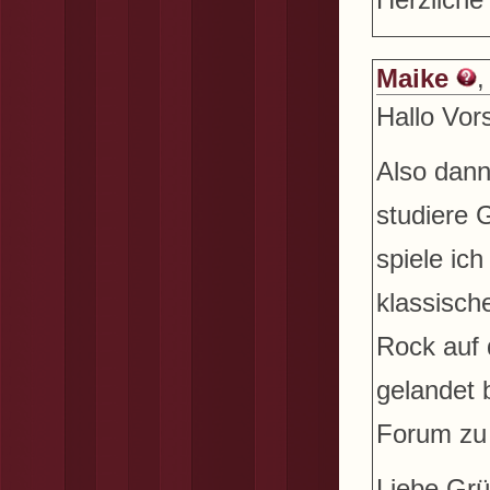
Maike
,
Hallo Vor
Also dann
studiere
spiele ic
klassisch
Rock auf d
gelandet b
Forum zu 
Liebe Gr