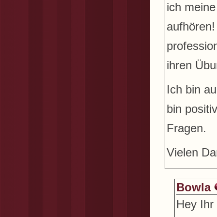
ich meine
aufhören!
professio
ihren Übu
Ich bin a
bin posit
Fragen.
Vielen Da
Bowla
Hey Ihr