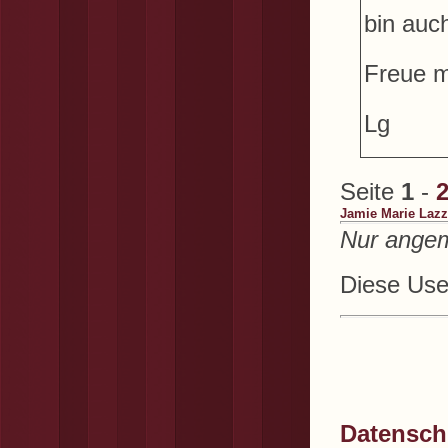
bin auch
Freue m
Lg
Seite
1
-
Jamie Marie Lazz
Nur angem
Diese User
Datenschu