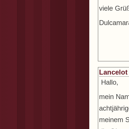
viele Grü
Dulcamar
Lancelot
Hallo,
mein Name
achtjähri
meinem St