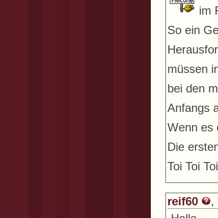
im 
So ein Ge
Herausfor
müssen i
bei den m
Anfangs 
Wenn es di
Die ersten
Toi Toi Toi
reif60
,