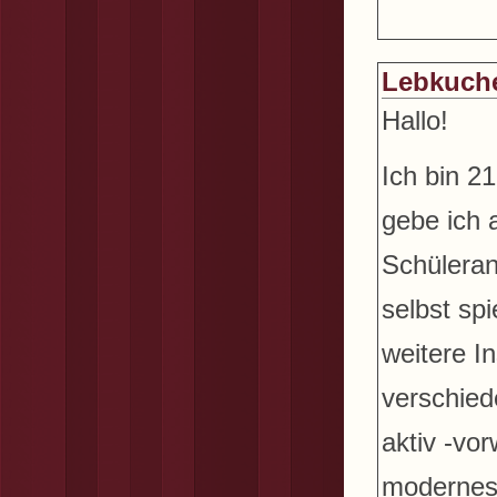
Lebkuch
Hallo!
Ich bin 2
gebe ich 
Schüleran
selbst sp
weitere I
verschied
aktiv -vo
modernes 