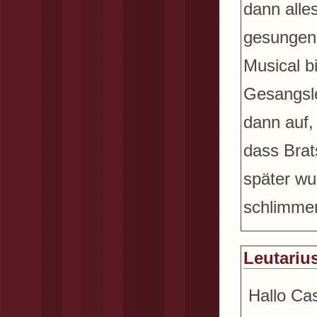
dann alle
gesungen 
Musical b
Gesangsleh
dann auf,
dass Brat
später wu
schlimmer
Leutariu
Hallo Ca