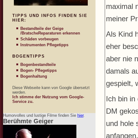
maximal n
TIPPS UND INFOS FINDEN SIE
meiner Pro
HIER:
Bestandteile der Geige
Als Kind h
/Bratsche
Reparaturen erkennen
Schäden vorbeugen
eher besc
Instrumenten Pflegetipps
BOGENTIPPS
aber nie 
Bogenbestandteile
damals au
Bogen- Pflegetipps
Bogenhaltung
gespielt,
Diese Webseite kann von Google übersetzt
werden.
Ich stimme der Nutzung vom Google-
Ich bin i
Service zu.
DM gekost
Humorvolles und lustige Filme finden Sie
hier
.
Berühmte Geiger
und hole 
anfangen