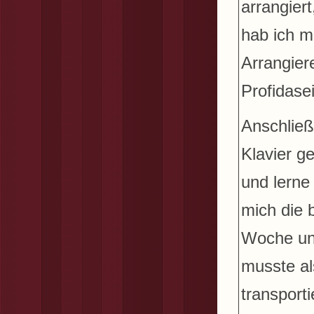
arrangier
hab ich m
Arrangier
Profidasei
Anschließ
Klavier g
und lerne
mich die 
Woche unt
musste al
transport