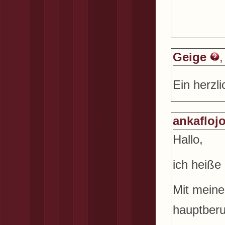
Geige
,
Ein herzl
ankafloj
Hallo,
ich heiße 
Mit meine
hauptberu