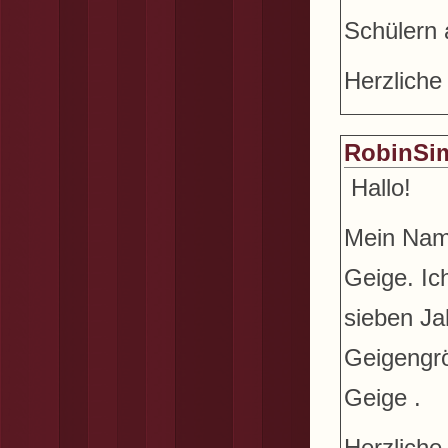
Schülern 
Herzlich
RobinSi
Hallo!
Mein Name
Geige. Ic
sieben Ja
Geigengrö
Geige .
Herzliche