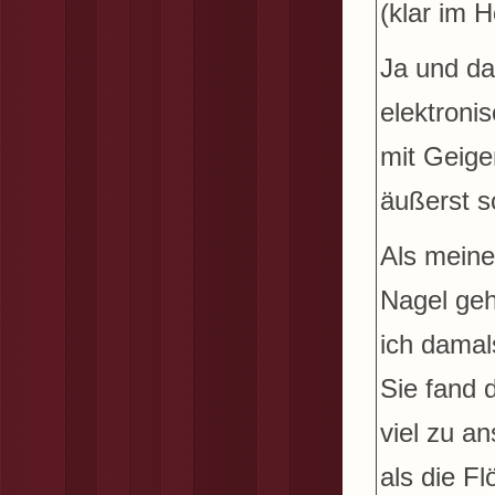
(klar im H
Ja und da
elektroni
mit Geige
äußerst s
Als meine
Nagel geh
ich damal
Sie fand 
viel zu an
als die Fl