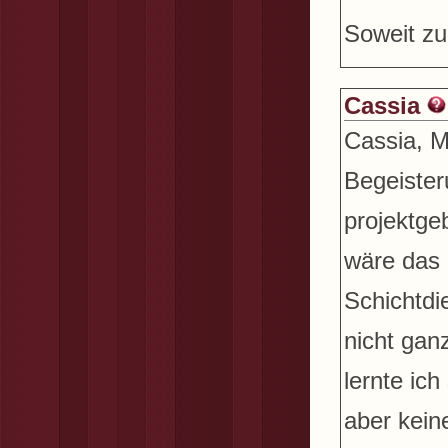
Soweit zu
Cassia
Cassia, M
Begeister
projektge
wäre das e
Schichtdi
nicht ganz
lernte ic
aber kein