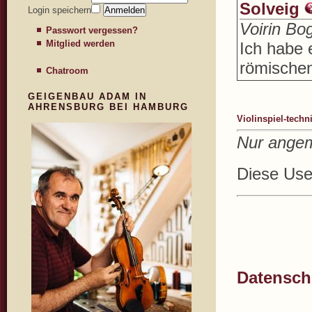
Solveig
Login speichern
Voirin Bo
Passwort vergessen?
Mitglied werden
Ich habe 
römischen
Chatroom
GEIGENBAU ADAM IN
AHRENSBURG BEI HAMBURG
Violinspiel-tech
Nur angem
Diese User
Datenschu