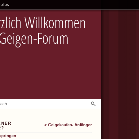
olles
zlich Willkommen
 Geigen-Forum
ENER
> Geigekaufen- Anfänger
R?
springen