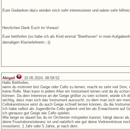
Eure Gedanken dazu würden mich sehr interessieren und wären sehr hilfreic
Herzlichen Dank Euch im Voraus!
Eure betthofen (so habe ich als Kind einmal "Beethoven" in mein Aufgabe
damaligen Klavierlehrerin ;-))
Abigail
, 10.05.2024, 08:59:52
Hallo Betthofen,
wenn du motiviert bist Geige oder Cello zu lernen, macht es sehr viel Sinn
keine Rolle. Man kann in jedem Alter ein Instrument lernen und da du schon 
können. Da dein Interesse an der Geige größer zu sein scheint, würde ich dir
wichtig, dass man sich das Instrument aussucht, zu dem man sich am meis
Cellokenntnisse wirst du auch Geige schnell lernen können, da die Instrume
Ich habe selbst als Jugendliche Cello gelernt und bin als Erwachsene auf
ich genauso gut Geige wie Cello spielen.
Wie lange es dauert bis du im Orchester mitspielen kannst, hängt davon ab,
deine Frustrationstoleranz ist und natürlich wie gut deine Vorkenntnisse noc
investierst, 1 Jahr oder 5 Jahre, je nach dem.