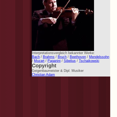
Interpretationsvergleich bekannter Werke:
Bach
/
Brahms
/
Bruch
/
Beethoven
/
Mendelssohn
/
Mozart
/
Paganini
/
Sibelius
/
Tschaikowski
Copyright
Geigenbaumeister & Dipl. Musiker
Christian Adam