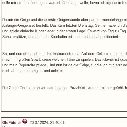
solle mir erstmal überlegen, was ich überhaupt wolle, bevor ich irgendein I
Da mir die Geige und diese erste Geigenstunde aber partout monatelange ni
Anfänger-Geigenset bestellt. Das kam letzten Dienstag. Seither habe ich di
und spiele einfache Kinderlieder in der ersten Lage. Es wird von Tag zu Tag b
Schulterstütze, und auch der Kinnhalter ist noch nicht ideal positioniert.
So, und nun stehe ich mit drei Instrumenten da: Auf dem Cello bin ich seit
mach mir großen Spaß, diese weichen Töne zu spielen. Das Klavier ist qua
und mein Repertoire pflege. Und nun ist da die Geige, für die ich mir jetzt v
mich ab und zu korrigiert und anleitet.
Die Geige fühlt sich an wie das fehlende Puzzleteil, was mir bisher gefeh
OldFiddler
, 20.07.2024, 21:40:01