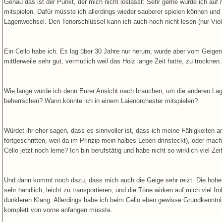
Genau das ist der Punkt, der mich nicht loslässt: Sehr gerne würde ich auf
mitspielen. Dafür müsste ich allerdings wieder sauberer spielen können und
Lagenwechsel. Den Tenorschlüssel kann ich auch noch nicht lesen (nur Viol
Ein Cello habe ich. Es lag über 30 Jahre nur herum, wurde aber vom Geigenb
mittlerweile sehr gut, vermutlich weil das Holz lange Zeit hatte, zu trocknen.
Wie lange würde ich denn Eurer Ansicht nach brauchen, um die anderen Lag
beherrschen? Wann könnte ich in einem Laienorchester mitspielen?
Würdet ihr eher sagen, dass es sinnvoller ist, dass ich meine Fähigkeiten am 
fortgeschritten, weil da im Prinzip mein halbes Leben drinsteckt), oder mac
Cello jetzt noch lerne? Ich bin berufstätig und habe nicht so wirklich viel Z
Und dann kommt noch dazu, dass mich auch die Geige sehr reizt. Die hohen 
sehr handlich, leicht zu transportieren, und die Töne wirken auf mich viel fr
dunkleren Klang. Allerdings habe ich beim Cello eben gewisse Grundkenntnis
komplett von vorne anfangen müsste.