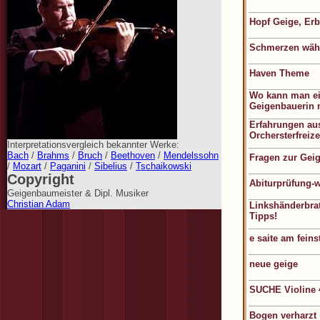
Hopf Geige, Erb
Schmerzen wäh
Haven Theme
Wo kann man ei
Geigenbauerin
Erfahrungen aus
Orchersterfreize
Interpretationsvergleich bekannter Werke:
Bach
/
Brahms
/
Bruch
/
Beethoven
/
Mendelssohn
Fragen zur Geig
/
Mozart
/
Paganini
/
Sibelius
/
Tschaikowski
Copyright
Abiturprüfung-
Geigenbaumeister & Dipl. Musiker
Christian Adam
Linkshänderbrat
Tipps!
e saite am fein
neue geige
SUCHE Violine 
Bogen verharzt