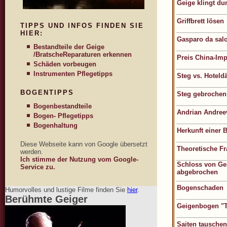
Geige klingt d
Griffbrett lösen
TIPPS UND INFOS FINDEN SIE
HIER:
Gasparo da sal
Bestandteile der Geige
/Bratsche
Reparaturen erkennen
Preis China-Im
Schäden vorbeugen
Instrumenten Pflegetipps
Steg vs. Hoteld
BOGENTIPPS
Steg gebrochen
Bogenbestandteile
Andrian Andree
Bogen- Pflegetipps
Bogenhaltung
Herkunft einer 
Diese Webseite kann von Google übersetzt
Theoretische F
werden.
Ich stimme der Nutzung vom Google-
Schloss von Ge
Service zu.
abgebrochen
Bogenschaden
Humorvolles und lustige Filme finden Sie
hier
.
Berühmte Geiger
Geigenbogen "T
Saiten tauschen