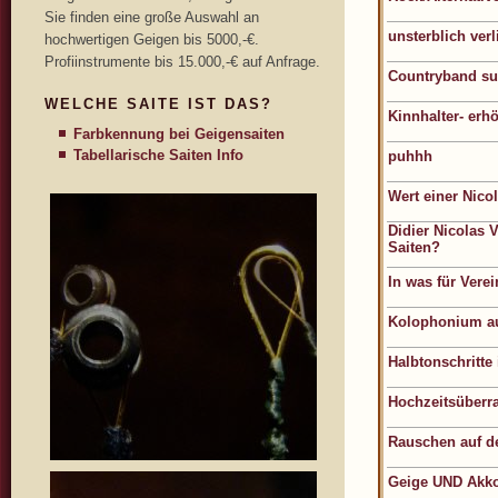
Sie finden eine große Auswahl an
unsterblich verli
hochwertigen Geigen bis 5000,-€.
Profiinstrumente bis 15.000,-€ auf Anfrage.
Countryband su
WELCHE SAITE IST DAS?
Kinnhalter- erh
Farbkennung bei Geigensaiten
Tabellarische Saiten Info
puhhh
Wert einer Nico
Didier Nicolas 
Saiten?
In was für Verei
Kolophonium a
Halbtonschritte
Hochzeitsüberr
Rauschen auf de
Geige UND Akk