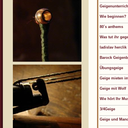
Geigenunterric
Wie beginnen?
80´s anthems
Was tut ihr ge
ladislav herclik
Barock Geigen
Übungsgeige
Geige mieten 
Geige mit Wolf
Wie hört Ihr Mu
3/4Geige
Geige und Mand