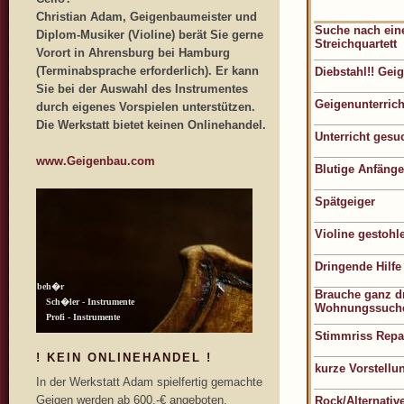
Christian Adam, Geigenbaumeister und
Suche nach ein
Diplom-Musiker (Violine) berät Sie gerne
Streichquartett
Vorort in Ahrensburg bei Hamburg
(Terminabsprache erforderlich). Er kann
Diebstahl!! Gei
Sie bei der Auswahl des Instrumentes
Geigenunterrich
durch eigenes Vorspielen unterstützen.
Die Werkstatt bietet keinen Onlinehandel.
Unterricht gesuc
www.Geigenbau.com
Blutige Anfänger
Spätgeiger
Violine gestohle
Dringende Hilfe
Brauche ganz dr
Wohnungssuche 
Stimmriss Repa
! KEIN ONLINEHANDEL !
kurze Vorstellu
In der Werkstatt Adam spielfertig gemachte
Geigen werden ab 600,-€ angeboten.
Rock/Alternativ