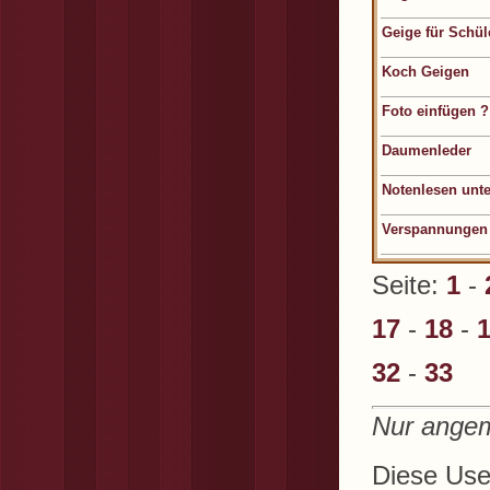
Geige für Schül
Koch Geigen
Foto einfügen ?
Daumenleder
Notenlesen unte
Verspannungen
Seite:
1
-
17
-
18
-
32
-
33
Nur angem
Diese User