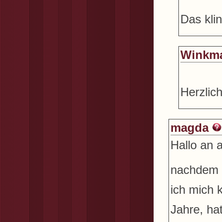
Das klin
Winkm
Herzlic
magda
Hallo an a
nachdem i
ich mich 
Jahre, ha