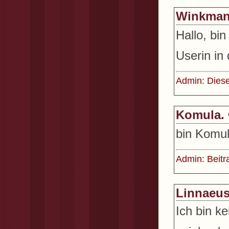
Winkman
Hallo, bi
Userin in
Admin: Diese
Komula.
bin Komul
Admin: Beitr
Linnaeu
Ich bin k