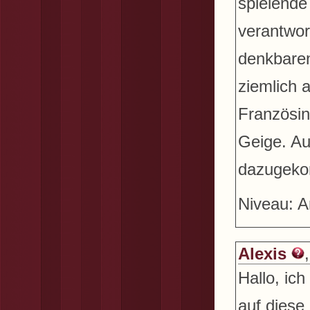
spielende
verantwort
denkbaren
ziemlich a
Französin
Geige. Au
dazugekom
Niveau: A
Alexis
Hallo, ic
auf diese