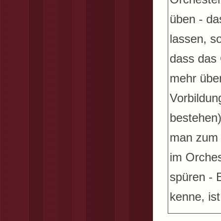
üben - da
lassen, s
dass das 
mehr üben
Vorbildun
bestehen)
man zum M
im Orches
spüren - 
kenne, ist