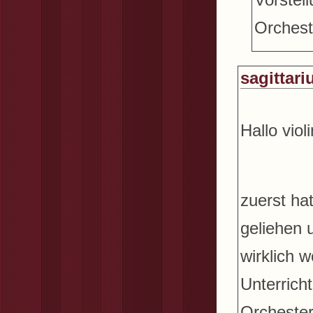
Orchest
sagittari
Hallo viol
zuerst ha
geliehen 
wirklich 
Unterrich
Orchester