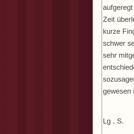
aufgeregt 
Zeit überl
kurze Fin
schwer se
sehr mitg
entschied
sozusagen
gewesen i
Lg , S.