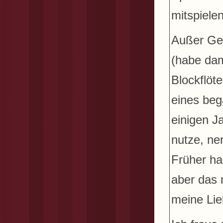
mitspielen
Außer Gei
(habe dam
Blockflöt
eines beg
einigen J
nutze, ne
Früher ha
aber das 
meine Li