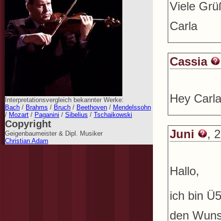
Viele Grü
Carla
Cassia
Hey Carla
Interpretationsvergleich bekannter Werke:
Bach
/
Brahms
/
Bruch
/
Beethoven
/
Mendelssohn
/
Mozart
/
Paganini
/
Sibelius
/
Tschaikowski
Copyright
Juni
, 
Geigenbaumeister & Dipl. Musiker
Christian Adam
Hallo,
ich bin Ü
den Wunsc