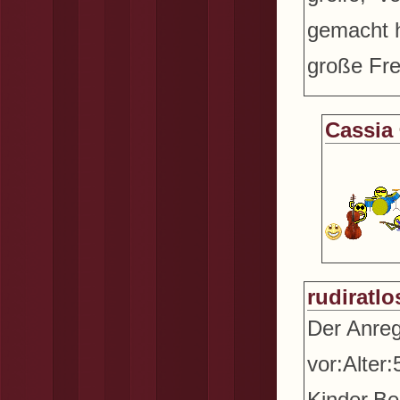
gemacht h
große Fre
Cassia
rudiratlo
Der Anreg
vor:Alter:
Kinder,Be