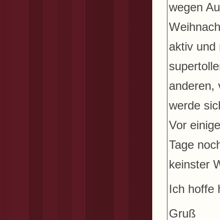
wegen Aus
Weihnacht
aktiv und
supertoll
anderen, 
werde sic
Vor einig
Tage noch
keinster 
Ich hoffe
Gruß