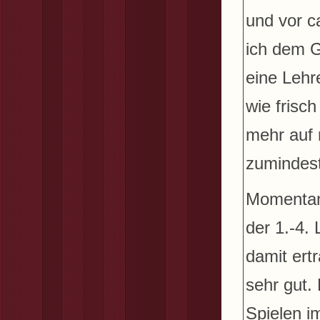
und vor c
ich dem 
eine Lehr
wie frisc
mehr auf 
zumindest
Momentan 
der 1.-4.
damit ertr
sehr gut.
Spielen im