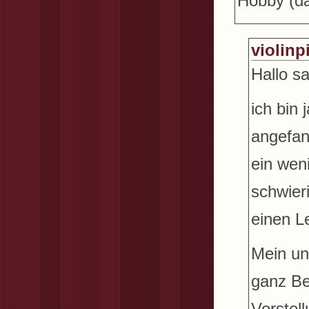
Hobby (da
violinp
Hallo sa
ich bin 
angefang
ein wen
schwieri
einen L
Mein unb
ganz Be
Vorstell