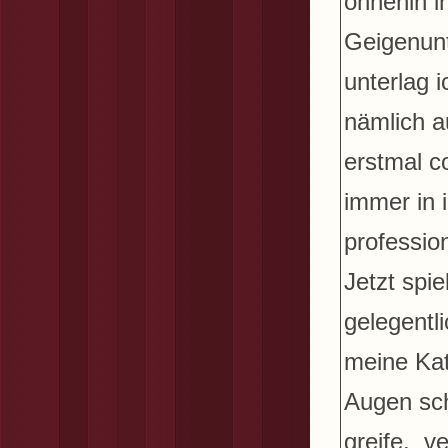
ohnehin i
Geigenunt
unterlag i
nämlich 
erstmal co
immer in
professio
Jetzt spie
gelegentl
meine Kat
Augen sch
greife, v