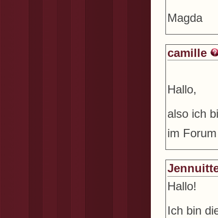
Magda
camille
Hallo,
also ich b
im Forum z
Jennuitt
Hallo!
Ich bin d