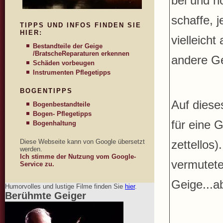
bei und ho
schaffe, 
TIPPS UND INFOS FINDEN SIE
HIER:
vielleich
Bestandteile der Geige
/Bratsche
Reparaturen erkennen
andere G
Schäden vorbeugen
Instrumenten Pflegetipps
BOGENTIPPS
Auf diese
Bogenbestandteile
Bogen- Pflegetipps
für eine 
Bogenhaltung
Diese Webseite kann von Google übersetzt
zettellos)
werden.
Ich stimme der Nutzung vom Google-
vermutete
Service zu.
Geige...ab
Humorvolles und lustige Filme finden Sie
hier
.
Berühmte Geiger