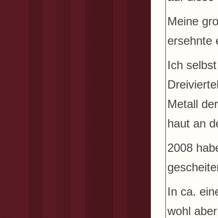
Meine gro
ersehnte 
Ich selbst
Dreivierte
Metall de
haut an d
2008 habe
gescheite
In ca. ei
wohl aber