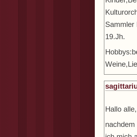
Kulturorc
Sammler 
19.Jh.
Hobbys:be
Weine,Lie
sagittari
Hallo alle,
nachdem i
ich mich a