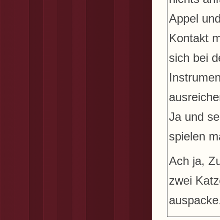
Appel un
Kontakt m
sich bei 
Instrumen
ausreichen
Ja und se
spielen m
Ach ja, Z
zwei Katz
auspacke.