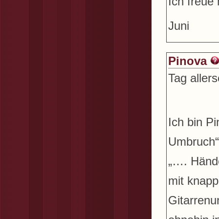
Ich freue
Juni
Pinova
Tag allers
Ich bin P
Umbruch“ 
„…. Hände
mit knap
Gitarrenu