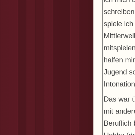
schreiben
spiele ic
Mittlerwe
mitspiele
halfen mi
Jugend so
Intonation
Das war ü
mit ander
Beruflich 