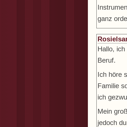
Instrumen
ganz orde
Rosiels
Hallo, ic
Beruf.
Ich höre 
Familie so
ich gezwu
Mein groß
jedoch du