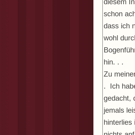
diesem In
schon ach
dass ich 
wohl durc
Bogenfüh
hin. . .
Zu meiner
. Ich hab
gedacht, 
jemals le
hinterlie
nichts an