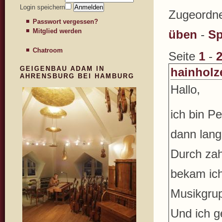
Login speichern
Zugeordne
Passwort vergessen?
Mitglied werden
üben
-
Sp
Chatroom
Seite
1
-
GEIGENBAU ADAM IN
hainholz
AHRENSBURG BEI HAMBURG
Hallo,
ich bin P
dann lang
Durch zah
bekam ich
Musikgrup
Und ich g