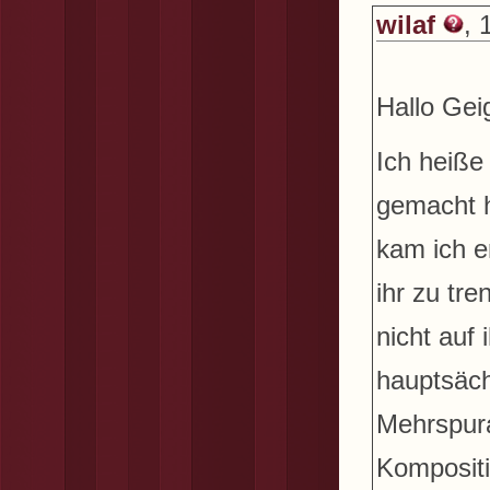
wilaf
, 
Hallo Gei
Ich heiße
gemacht h
kam ich e
ihr zu tr
nicht auf 
hauptsäch
Mehrspura
Komposit