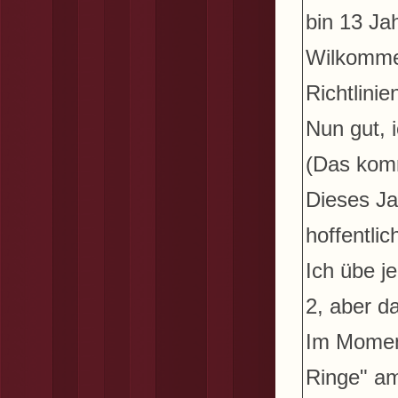
bin 13 Jah
Wilkommen
Richtlinie
Nun gut, i
(Das komm
Dieses Ja
hoffentli
Ich übe j
2, aber da
Im Moment
Ringe" am