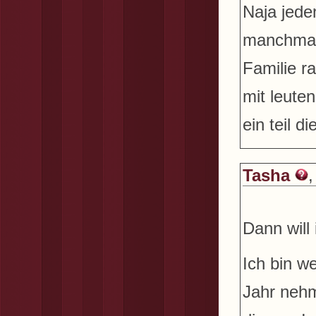
Naja jeden
manchmals
Familie r
mit leute
ein teil 
Tasha
,
Dann will
Ich bin w
Jahr nehm