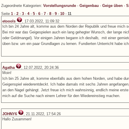
Zugeordnete Kategorien:
Vorstellungsrunde
-
Geigenbau
-
Geige üben
-
S
Seite
1
-
2
-
3
-
4
-
5
-
6
-
7
-
8
-
9
-
10
-
11
etoools
, 17.03.2022, 11:09:32
Ich bin 24 Jahre alt, komme aus dem Norden der Republik und freue mich s
Bei mir war das Geigespielen auch ein lang gehegter Wunsch, der lange nicht
oder Geldmangel). Vor einigen Jahren begann ich deshalb, mit einer gemie
üben bzw. um ein paar Grundlagen zu lernen. Fundierten Unterricht habe ich
Agatha
, 12.07.2022, 20:24:36
Moin!
Ich bin 25 Jahre alt, komme ebenfalls aus dem hohen Norden, und habe du
Geigenspiel wiederentdeckt. Ich habe damals mit sechs Jahren angefangen,
an den Nagel gehängt. Jetzt freue ich mich wahnsinnig, endlich meine erst
mich auf die Suche nach einem Lehrer für den Wiedereinstieg machen.
JOHNY6
, 21.11.2022, 17:54:26
Hallo Zusammen!