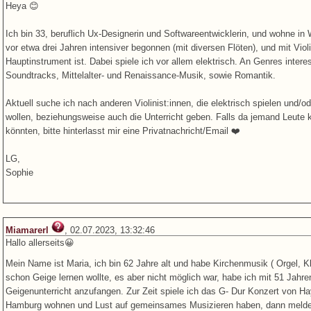
Heya 😊
Ich bin 33, beruflich Ux-Designerin und Softwareentwicklerin, und wohne i
vor etwa drei Jahren intensiver begonnen (mit diversen Flöten), und mit Vio
Hauptinstrument ist. Dabei spiele ich vor allem elektrisch. An Genres inter
Soundtracks, Mittelalter- und Renaissance-Musik, sowie Romantik.
Aktuell suche ich nach anderen Violinist:innen, die elektrisch spielen und/
wollen, beziehungsweise auch die Unterricht geben. Falls da jemand Leute 
könnten, bitte hinterlasst mir eine Privatnachricht/Email ❤️
LG,
Sophie
Miamarerl
, 02.07.2023, 13:32:46
Hallo allerseits😀
Mein Name ist Maria, ich bin 62 Jahre alt und habe Kirchenmusik ( Orgel, Kl
schon Geige lernen wollte, es aber nicht möglich war, habe ich mit 51 Jah
Geigenunterricht anzufangen. Zur Zeit spiele ich das G- Dur Konzert von H
Hamburg wohnen und Lust auf gemeinsames Musizieren haben, dann melde