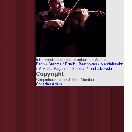
Interpretationsvergleich bekannter Werke:
Bach
/
Brahms
/
Bruch
/
Beethoven
/
Mendelssohn
/
Mozart
/
Paganini
/
Sibelius
/
Tschaikowski
Copyright
Geigenbaumeister & Dipl. Musiker
Christian Adam