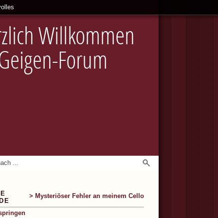
olles
zlich Willkommen
 Geigen-Forum
IE
> Mysteriöser Fehler an meinem Cello
DE
springen