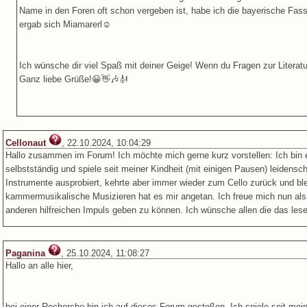
Name in den Foren oft schon vergeben ist, habe ich die bayerische Fa
ergab sich Miamarerl☺️
Ich wünsche dir viel Spaß mit deiner Geige! Wenn du Fragen zur Literatu
Ganz liebe Grüße!😀👋🎶🎻
Cellonaut
, 22.10.2024, 10:04:29
Hallo zusammen im Forum! Ich möchte mich gerne kurz vorstellen: Ich bin ein
selbstständig und spiele seit meiner Kindheit (mit einigen Pausen) leidensch
Instrumente ausprobiert, kehrte aber immer wieder zum Cello zurück und ble
kammermusikalische Musizieren hat es mir angetan. Ich freue mich nun als bis
anderen hilfreichen Impuls geben zu können. Ich wünsche allen die das le
Paganina
, 25.10.2024, 11:08:27
Hallo an alle hier,
bei einer Recherche bin ich auf dieses Forum gestoßen. Ich spiele seit mein