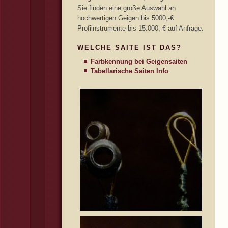
Sie finden eine große Auswahl an
hochwertigen Geigen bis 5000,-€.
Profiinstrumente bis 15.000,-€ auf Anfrage.
WELCHE SAITE IST DAS?
Farbkennung bei Geigensaiten
Tabellarische Saiten Info