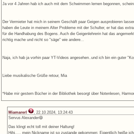
Ja vor 4 Jahren hab ich auch mit dem Schwimmen lernen begonnen, scheinb
Der Vermieter hat mich in seinem Geschäft paar Geigen ausprobieren lassen
haben die Leute in meinem Alter Probleme mit der Schulter, er hat das extr
für die Handhabung des Bogens. Auch die Geigenlehrerin hat das angemerkt,
richtig mache und nicht so "säge" wie andere...
Naja, ich hab ja vorhin paar YT-Videos angesehen..und ich bin ein guter "Ko
Liebe musikalische Grüße retour, Mia
*Habe mir gestern Bücher in der Bibliothek besorgt über Notenlesen, Harmon
Miamarerl
, 22.10.2024, 13:24:43
Servus Alexander😄
Das klingt echt toll mit deiner Haltung!
Hihi..... mein Nickname ist so zustande gekommen: Eigentlich heiße ich