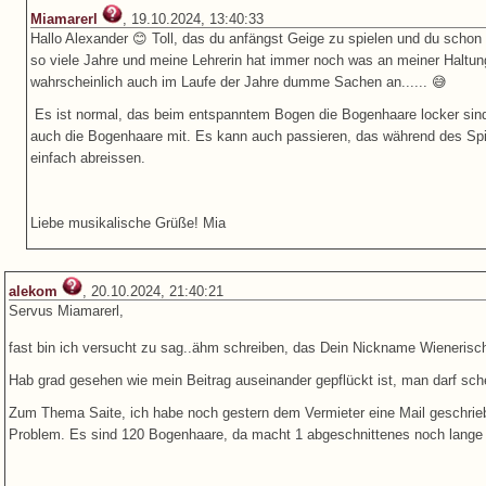
Miamarerl
, 19.10.2024, 13:40:33
Hallo Alexander 😊 Toll, das du anfängst Geige zu spielen und du schon 
so viele Jahre und meine Lehrerin hat immer noch was an meiner Haltung
wahrscheinlich auch im Laufe der Jahre dumme Sachen an...... 😅
Es ist normal, das beim entspanntem Bogen die Bogenhaare locker sin
auch die Bogenhaare mit. Es kann auch passieren, das während des Spi
einfach abreissen.
Liebe musikalische Grüße! Mia
alekom
, 20.10.2024, 21:40:21
Servus Miamarerl,
fast bin ich versucht zu sag..ähm schreiben, das Dein Nickname Wienerisch
Hab grad gesehen wie mein Beitrag auseinander gepflückt ist, man darf s
Zum Thema Saite, ich habe noch gestern dem Vermieter eine Mail geschriebe
Problem. Es sind 120 Bogenhaare, da macht 1 abgeschnittenes noch lange 