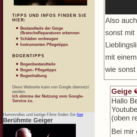
TIPPS UND INFOS FINDEN SIE
Also auch
HIER:
Bestandteile der Geige
sonst mit
/Bratsche
Reparaturen erkennen
Schäden vorbeugen
Lieblingsl
Instrumenten Pflegetipps
mit einem 
BOGENTIPPS
Bogenbestandteile
wie sonst 
Bogen- Pflegetipps
Bogenhaltung
Diese Webseite kann von Google übersetzt
Geige
werden.
Ich stimme der Nutzung vom Google-
Hallo B
Service zu.
Youtube
Humorvolles und lustige Filme finden Sie
hier
.
(oben r
Berühmte Geiger
Bei mir 