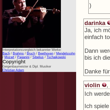
)
darinka
Ja, ich m
einfach to
Dann werd
Interpretationsvergleich bekannter Werke:
Bach
/
Brahms
/
Bruch
/
Beethoven
/
Mendelssohn
bis ich d
/
Mozart
/
Paganini
/
Sibelius
/
Tschaikowski
Copyright
Geigenbaumeister & Dipl. Musiker
Danke für 
Christian Adam
violin
,
Ich werde
Ich spiel