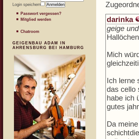
Zugeordne
Login speichern
Passwort vergessen?
darinka
Mitglied werden
geige und
Chatroom
Hallöchen
GEIGENBAU ADAM IN
AHRENSBURG BEI HAMBURG
Mich würd
gleichzeit
Ich lerne
das cello
habe ich 
gutes jahr
Da meine l
schichtdie