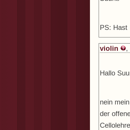
PS: Hast
violin
,
Hallo Suun
nein mein
der offen
Cellolehr