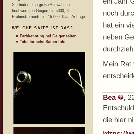
ein Jahr 
Sie finden eine große Auswahl an
hochwertigen Geigen bis 5000,-€.
noch durc
Profiinstrumente bis 15.000,-€ auf Anfrage.
hat ein v
WELCHE SAITE IST DAS?
neben Gei
Farbkennung bei Geigensaiten
Tabellarische Saiten Info
durchziehe
Mein Rat 
entschei
Bea
, 2
Entschuld
die hier n
https://