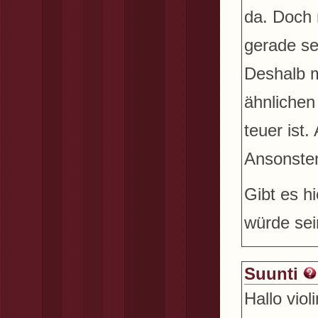
da. Doch 
gerade se
Deshalb m
ähnlichen
teuer ist
Ansonsten
Gibt es h
würde sei
Suunti
Hallo violi