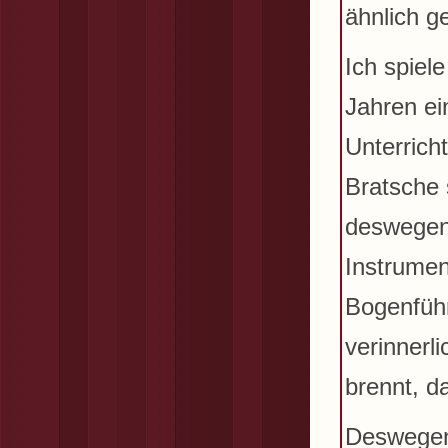
ähnlich ge
Ich spiel
Jahren ei
Unterrich
Bratsche 
deswegen 
Instrumen
Bogenführ
verinnerl
brennt, d
Deswegen 