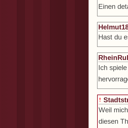
Einen deta
Helmut1
Hast du 
RheinRu
Ich spiel
hervorra
Stadtst
Weil mich
diesen T