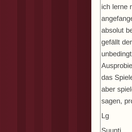
ich lerne 
angefange
absolut b
gefällt d
unbedingt
Ausprobie
das Spiele
aber spie
sagen, pr
Lg
Suunti