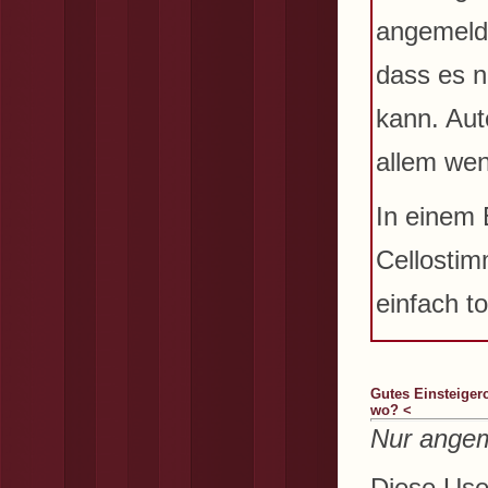
angemelde
dass es n
kann. Aut
allem wen
In einem 
Cellostim
einfach t
Gutes Einsteigerc
wo? <
Nur angem
Diese User