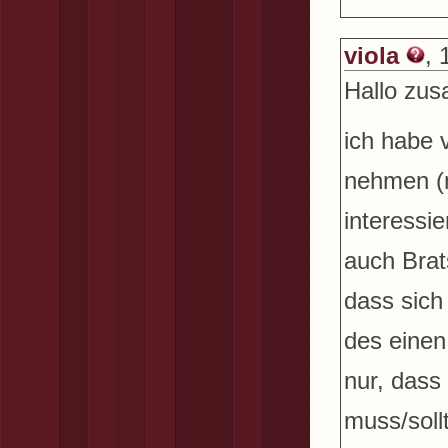
viola
, 
Hallo zu
ich habe 
nehmen (n
interessi
auch Brat
dass sich
des einen
nur, dass
muss/sollt