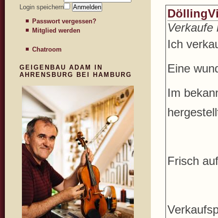
Login speichern
DöllingV
Passwort vergessen?
Verkaufe 
Mitglied werden
Ich verka
Chatroom
Eine wund
GEIGENBAU ADAM IN
AHRENSBURG BEI HAMBURG
Im bekann
hergestell
Frisch au
Verkaufsp