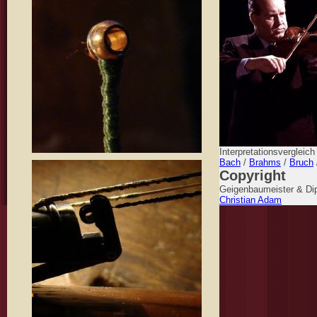
Interpretationsvergleic
Bach
/
Brahms
/
Bruch
Copyright
Geigenbaumeister & Dip
Christian Adam