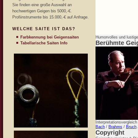
Sie finden eine große Auswahl an
hochwertigen Geigen bis 5000,-€.
Profiinstrumente bis 15.000,-€ auf Anfrage.
WELCHE SAITE IST DAS?
Farbkennung bei Geigensaiten
Humorvolles und lustig
Berühmte Gei
Tabellarische Saiten Info
Interpretationsvergleic
Bach
/
Brahms
/
Bruch
Copyright