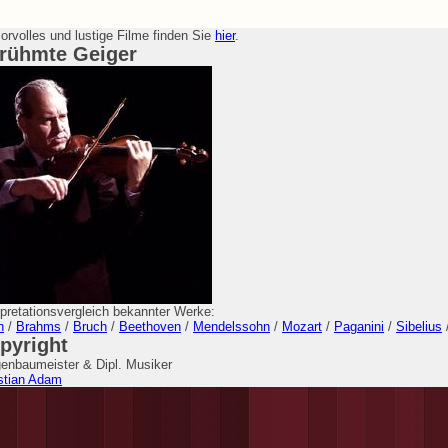
rvolles und lustige Filme finden Sie
hier
.
rühmte Geiger
rpretationsvergleich bekannter Werke:
h
/
Brahms
/
Bruch
/
Beethoven
/
Mendelssohn
/
Mozart
/
Paganini
/
Sibelius
pyright
enbaumeister & Dipl. Musiker
stian Adam