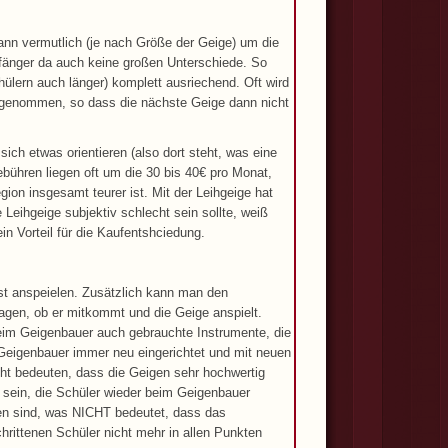
ann vermutlich (je nach Größe der Geige) um die
nfänger da auch keine großen Unterschiede. So
chülern auch länger) komplett ausriechend. Oft wird
 genommen, so dass die nächste Geige dann nicht
ich etwas orientieren (also dort steht, was eine
bühren liegen oft um die 30 bis 40€ pro Monat,
gion insgesamt teurer ist. Mit der Leihgeige hat
eihgeige subjektiv schlecht sein sollte, weiß
n Vorteil für die Kaufentshciedung.
bst anspeielen. Zusätzlich kann man den
gen, ob er mitkommt und die Geige anspielt.
eim Geigenbauer auch gebrauchte Instrumente, die
 Geigenbauer immer neu eingerichtet und mit neuen
cht bedeuten, dass die Geigen sehr hochwertig
 sein, die Schüler wieder beim Geigenbauer
gen sind, was NICHT bedeutet, dass das
chrittenen Schüler nicht mehr in allen Punkten