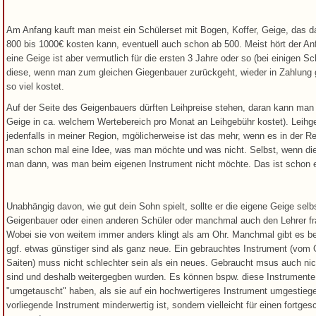
Am Anfang kauft man meist ein Schülerset mit Bogen, Koffer, Geige, das d
800 bis 1000€ kosten kann, eventuell auch schon ab 500. Meist hört der A
eine Geige ist aber vermutlich für die ersten 3 Jahre oder so (bei einigen S
diese, wenn man zum gleichen Giegenbauer zurückgeht, wieder in Zahlung
so viel kostet.
Auf der Seite des Geigenbauers dürften Leihpreise stehen, daran kann man s
Geige in ca. welchem Wertebereich pro Monat an Leihgebühr kostet). Leihge
jedenfalls in meiner Region, mgölicherweise ist das mehr, wenn es in der Re
man schon mal eine Idee, was man möchte und was nicht. Selbst, wenn die L
man dann, was man beim eigenen Instrument nicht möchte. Das ist schon ei
Unabhängig davon, wie gut dein Sohn spielt, sollte er die eigene Geige sel
Geigenbauer oder einen anderen Schüler oder manchmal auch den Lehrer fra
Wobei sie von weitem immer anders klingt als am Ohr. Manchmal gibt es b
ggf. etwas günstiger sind als ganz neue. Ein gebrauchtes Instrument (vom
Saiten) muss nicht schlechter sein als ein neues. Gebraucht msus auch ni
sind und deshalb weitergegben wurden. Es können bspw. diese Instrumente
"umgetauscht" haben, als sie auf ein hochwertigeres Instrument umgestie
vorliegende Instrument minderwertig ist, sondern vielleicht für einen fortges