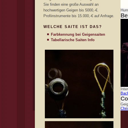
Sie finden eine große Auswahl an
hochwertigen Geigen bis 5000,-€.
Humo
Be
Profiinstrumente bis 15.000,-€ auf Anfrage.
WELCHE SAITE IST DAS?
Farbkennung bei Geigensaiten
Tabellarische Saiten Info
Inte
Bac
Co
Geig
Chri