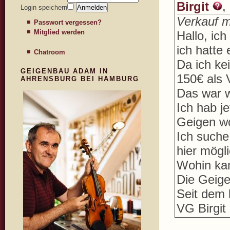
Birgit
,
Login speichern
Verkauf m
Passwort vergessen?
Mitglied werden
Hallo, ic
ich hatte 
Chatroom
Da ich ke
GEIGENBAU ADAM IN
150€ als 
AHRENSBURG BEI HAMBURG
Das war w
Ich hab j
Geigen wo
Ich suche 
hier mögli
Wohin ka
Die Geige
Seit dem l
VG Birgit