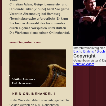
Christian Adam, Geigenbaumeister und
Diplom-Musiker (Violine) berät Sie gerne
Vorort in Ahrensburg bei Hamburg
(Terminabsprache erforderlich). Er kann
Sie bei der Auswahl des Instrumentes
durch eigenes Vorspielen unterstützen.
Die Werkstatt bietet keinen Onlinehandel.
www.Geigenbau.com
Interpretationsvergleic
Bach
/
Brahms
/
Bruch
Copyright
Geigenbaumeister & Dip
Christian Adam
! KEIN ONLINEHANDEL !
In der Werkstatt Adam spielfertig gemachte
Geigen werden ab 600,-€ angeboten.