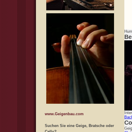
Humo
Be
Inte
www.Geigenbau.com
Bac
Co
Suchen Sie eine Geige, Bratsche oder
Geig
Cello?