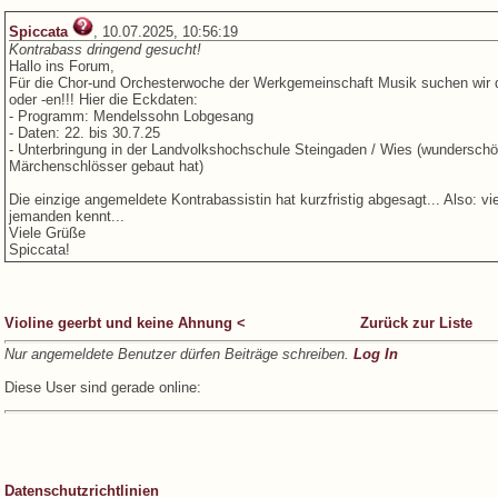
Spiccata
, 10.07.2025, 10:56:19
Kontrabass dringend gesucht!
Hallo ins Forum,
Für die Chor-und Orchesterwoche der Werkgemeinschaft Musik suchen wir dri
oder -en!!! Hier die Eckdaten:
- Programm: Mendelssohn Lobgesang
- Daten: 22. bis 30.7.25
- Unterbringung in der Landvolkshochschule Steingaden / Wies (wunderschö
Märchenschlösser gebaut hat)
Die einzige angemeldete Kontrabassistin hat kurzfristig abgesagt... Also: v
jemanden kennt...
Viele Grüße
Spiccata!
Violine geerbt und keine Ahnung <
Zurück zur Liste
Nur angemeldete Benutzer dürfen Beiträge schreiben.
Log In
Diese User sind gerade online:
Datenschutzrichtlinien