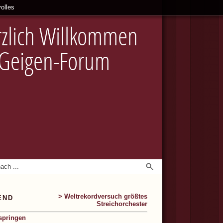
olles
zlich Willkommen
 Geigen-Forum
> Weltrekordversuch größtes
END
Streichorchester
springen