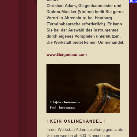
Chri
Christian Adam, Geigenbaumeister und
Diplom-Musiker (Violine) berät Sie gerne
Vorort in Ahrensburg bei Hamburg
(Terminabsprache erforderlich). Er kann
Sie bei der Auswahl des Instrumentes
durch eigenes Vorspielen unterstützen.
Die Werkstatt bietet keinen Onlinehandel.
www.Geigenbau.com
! KEIN ONLINEHANDEL !
In der Werkstatt Adam spielfertig gemachte
Geigen werden ab 600,-€ angeboten.