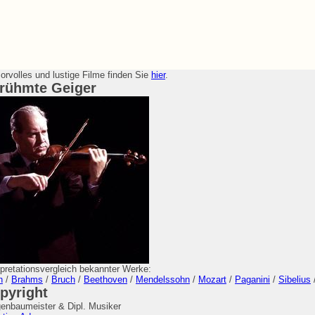
rvolles und lustige Filme finden Sie
hier
.
rühmte Geiger
rpretationsvergleich bekannter Werke:
h
/
Brahms
/
Bruch
/
Beethoven
/
Mendelssohn
/
Mozart
/
Paganini
/
Sibelius
pyright
enbaumeister & Dipl. Musiker