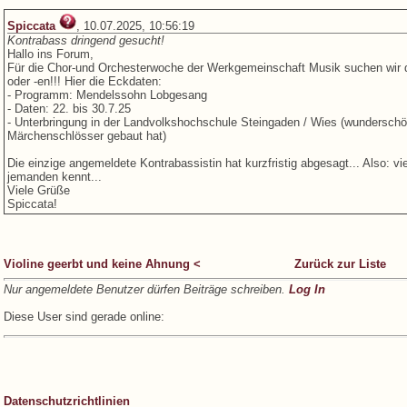
Spiccata
, 10.07.2025, 10:56:19
Kontrabass dringend gesucht!
Hallo ins Forum,
Für die Chor-und Orchesterwoche der Werkgemeinschaft Musik suchen wir dri
oder -en!!! Hier die Eckdaten:
- Programm: Mendelssohn Lobgesang
- Daten: 22. bis 30.7.25
- Unterbringung in der Landvolkshochschule Steingaden / Wies (wunderschö
Märchenschlösser gebaut hat)
Die einzige angemeldete Kontrabassistin hat kurzfristig abgesagt... Also: v
jemanden kennt...
Viele Grüße
Spiccata!
Violine geerbt und keine Ahnung <
Zurück zur Liste
Nur angemeldete Benutzer dürfen Beiträge schreiben.
Log In
Diese User sind gerade online:
Datenschutzrichtlinien