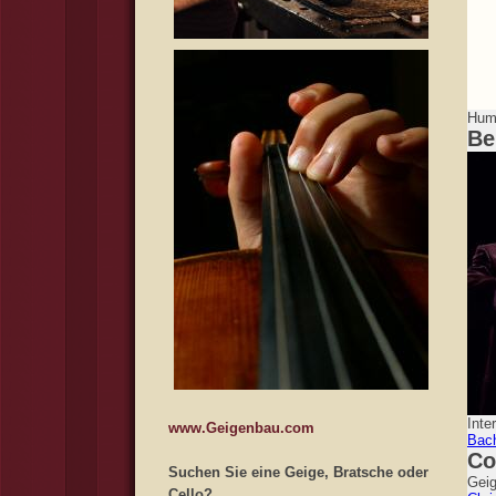
Humo
Be
Inte
www.Geigenbau.com
Bac
Co
Suchen Sie eine Geige, Bratsche oder
Geig
Cello?