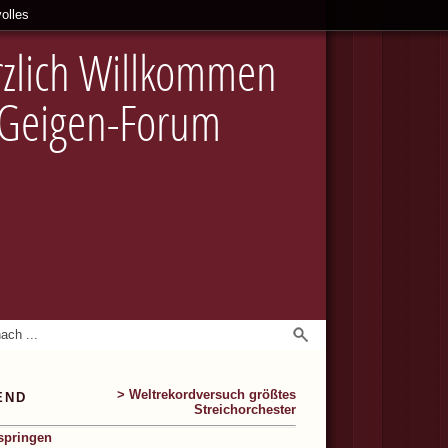
olles
zlich Willkommen
 Geigen-Forum
> Weltrekordversuch größtes
END
Streichorchester
springen