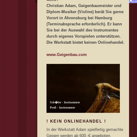
Chri
Christian Adam, Geigenbaumeister und
Diplom-Musiker (Violine) berät Sie gerne
Vorort in Ahrensburg bei Hamburg
(Terminabsprache erforderlich). Er kann
Sie bei der Auswahl des Instrumentes
durch eigenes Vorspielen unterstützen.
Die Werkstatt bietet keinen Onlinehandel.
www.Geigenbau.com
! KEIN ONLINEHANDEL !
In der Werkstatt Adam spielfertig gemachte
Geigen werden ab 600,-€ angeboten.