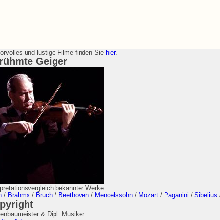
rvolles und lustige Filme finden Sie
hier
.
rühmte Geiger
rpretationsvergleich bekannter Werke:
h
/
Brahms
/
Bruch
/
Beethoven
/
Mendelssohn
/
Mozart
/
Paganini
/
Sibelius
pyright
enbaumeister & Dipl. Musiker