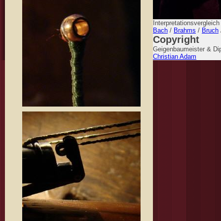
Interpretationsvergleic
Bach
/
Brahms
/
Bruch
Copyright
Geigenbaumeister & Dip
Christian Adam