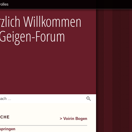
olles
zlich Willkommen
 Geigen-Forum
SCHE
> Voirin Bogen
springen