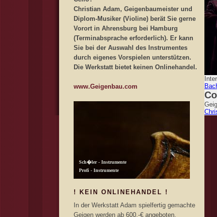
Christian Adam, Geigenbaumeister und
Diplom-Musiker (Violine) berät Sie gerne
Vorort in Ahrensburg bei Hamburg
(Terminabsprache erforderlich). Er kann
Sie bei der Auswahl des Instrumentes
durch eigenes Vorspielen unterstützen.
Die Werkstatt bietet keinen Onlinehandel.
Inte
Bac
www.Geigenbau.com
Co
Geig
Chri
! KEIN ONLINEHANDEL !
In der Werkstatt Adam spielfertig gemachte
Geigen werden ab 600,-€ angeboten.