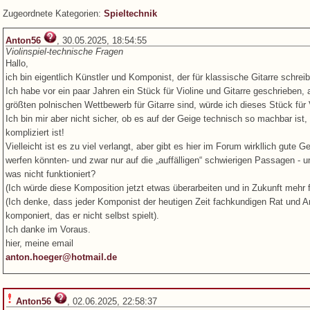
Zugeordnete Kategorien:
Spieltechnik
Anton56
, 30.05.2025, 18:54:55
Violinspiel-technische Fragen
Hallo,
ich bin eigentlich Künstler und Komponist, der für klassische Gitarre schrei
Ich habe vor ein paar Jahren ein Stück für Violine und Gitarre geschrieben
größten polnischen Wettbewerb für Gitarre sind, würde ich dieses Stück für 
Ich bin mir aber nicht sicher, ob es auf der Geige technisch so machbar ist, 
kompliziert ist!
Vielleicht ist es zu viel verlangt, aber gibt es hier im Forum wirkllich gute G
werfen könnten- und zwar nur auf die „auffälligen“ schwierigen Passagen -
was nicht funktioniert?
(Ich würde diese Komposition jetzt etwas überarbeiten und in Zukunft mehr 
(Ich denke, dass jeder Komponist der heutigen Zeit fachkundigen Rat und An
komponiert, das er nicht selbst spielt).
Ich danke im Voraus.
hier, meine email
anton.hoeger@hotmail.de
Anton56
, 02.06.2025, 22:58:37