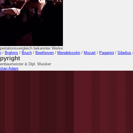
rpretationsvergleich bekannter Werke:
h
/
Brahms
/
Bruch
/
Beethoven
/
Mendelssohn
/
Mozart
/
Paganini
/
Sibelius
pyright
enbaumeister & Dipl. Musiker
stian Adam