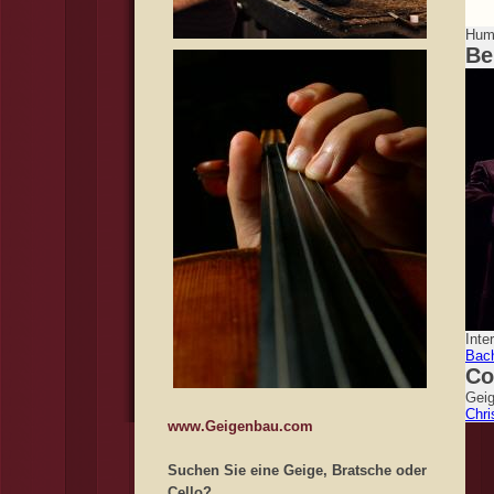
Humo
Be
Inte
Bac
Co
Geig
Chri
www.Geigenbau.com
Suchen Sie eine Geige, Bratsche oder
Cello?