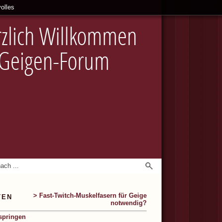
olles
zlich Willkommen
 Geigen-Forum
> Fast-Twitch-Muskelfasern für Geige
TEN
notwendig?
springen