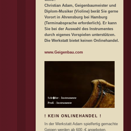
Christian Adam, Geigenbaumeister und
Diplom-Musiker (Violine) berät Sie gerne
Vorort in Ahrensburg bei Hamburg
(Terminabsprache erforderlich). Er kann
Sie bei der Auswahl des Instrumentes
durch eigenes Vorspielen unterstützen.
Die Werkstatt bietet keinen Onlinehandel.
www.Geigenbau.com
! KEIN ONLINEHANDEL !
In der Werkstatt Adam spielfertig gemachte
Geigen werden ab 600,-€ angeboten.