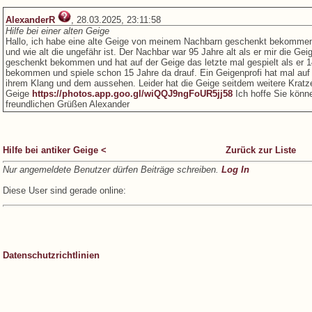
AlexanderR
, 28.03.2025, 23:11:58
Hilfe bei einer alten Geige
Hallo, ich habe eine alte Geige von meinem Nachbarn geschenkt bekommen
und wie alt die ungefähr ist. Der Nachbar war 95 Jahre alt als er mir die Ge
geschenkt bekommen und hat auf der Geige das letzte mal gespielt als er 14
bekommen und spiele schon 15 Jahre da drauf. Ein Geigenprofi hat mal auf 
ihrem Klang und dem aussehen. Leider hat die Geige seitdem weitere Kratz
Geige
https://photos.app.goo.gl/wiQQJ9ngFoUR5jj58
Ich hoffe Sie könne
freundlichen Grüßen Alexander
Hilfe bei antiker Geige <
Zurück zur Liste
Nur angemeldete Benutzer dürfen Beiträge schreiben.
Log In
Diese User sind gerade online:
Datenschutzrichtlinien