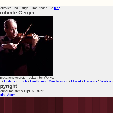
rvolles und lustige Filme finden Sie
hier
.
rühmte Geiger
rpretationsvergleich bekannter Werke:
h
/
Brahms
/
Bruch
/
Beethoven
/
Mendelssohn
/
Mozart
/
Paganini
/
Sibelius
pyright
enbaumeister & Dipl. Musiker
stian Adam