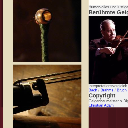
Humorvolles und lustig
Berühmte Gei
Interpretationsvergleic
Bach
/
Brahms
/
Bruch
Copyright
Geigenbaumeister & Dip
Christian Adam