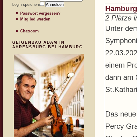
Login speichern
Hamburg
Passwort vergessen?
2 Plätze 
Mitglied werden
Unter dem
Chatroom
Symphoni
GEIGENBAU ADAM IN
AHRENSBURG BEI HAMBURG
22.03.202
einem Pro
dann am 
St.Kathar
Das neue
Percy Gra