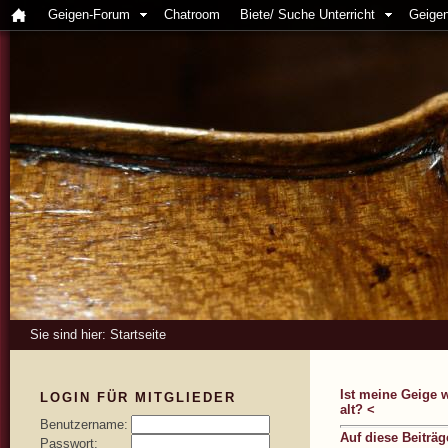
Geigen-Forum
Chatroom
Biete/ Suche Unterricht
Geigen
Sie sind hier:
Startseite
Ist meine Geige w
LOGIN FÜR MITGLIEDER
alt? <
Benutzername:
Auf diese Beiträ
Passwort: