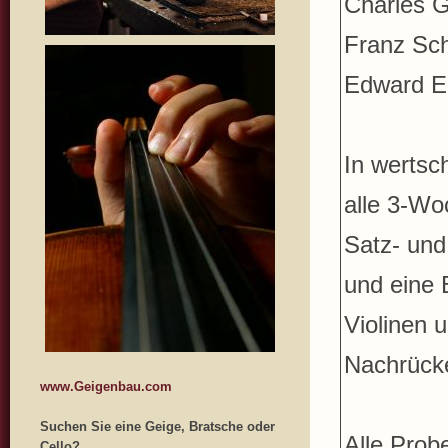
Charles G
Franz Sch
Edward El
In wertsc
alle 3-Wo
Satz- und
und eine 
Violinen 
Nachrücke
www.Geigenbau.com
Suchen Sie eine Geige, Bratsche oder
Alle Prob
Cello?