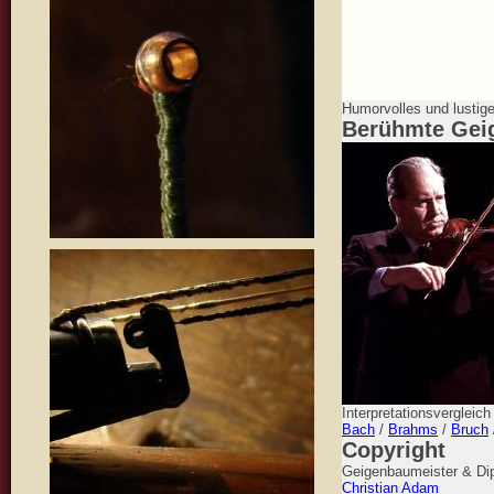
Humorvolles und lustig
Berühmte Gei
Interpretationsvergleic
Bach
/
Brahms
/
Bruch
Copyright
Geigenbaumeister & Dip
Christian Adam