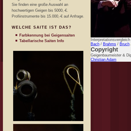
Sie finden eine große Auswahl an
hochwertigen Geigen bis 5000,-€.
Profiinstrumente bis 15.000,-€ auf Anfrage.
WELCHE SAITE IST DAS?
Farbkennung bei Geigensaiten
Interpretationsvergleic
Tabellarische Saiten Info
Bach
/
Brahms
/
Bruch
Copyright
Geigenbaumeister & Dip
Christian Adam