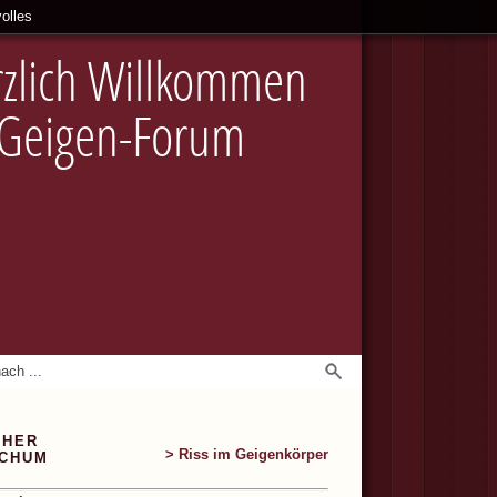
olles
zlich Willkommen
 Geigen-Forum
CHER
> Riss im Geigenkörper
OCHUM