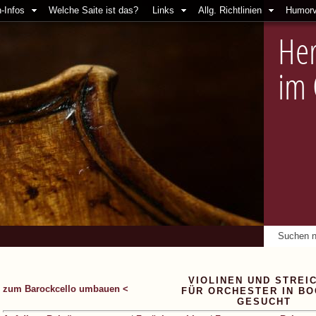
-Infos
Welche Saite ist das?
Links
Allg. Richtlinien
Humorv
Her
im
VIOLINEN UND STREI
zum Barockcello umbauen <
FÜR ORCHESTER IN B
GESUCHT