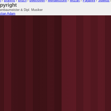
h
/
Brahms
/
Bruch
/
Beethoven
/
Mendelssohn
/
Mozart
/
Paganini
/
Sibelius
pyright
enbaumeister & Dipl. Musiker
stian Adam