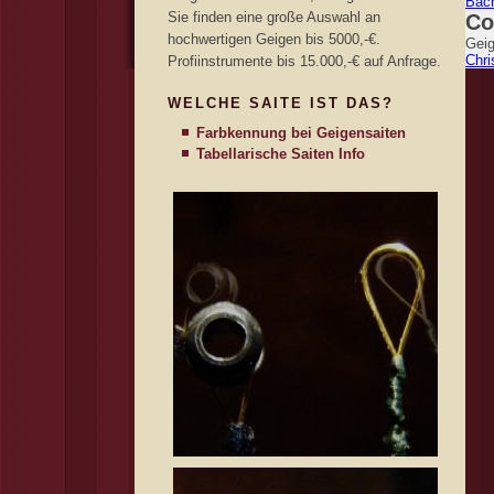
Bac
Sie finden eine große Auswahl an
Co
hochwertigen Geigen bis 5000,-€.
Geig
Chri
Profiinstrumente bis 15.000,-€ auf Anfrage.
WELCHE SAITE IST DAS?
Farbkennung bei Geigensaiten
Tabellarische Saiten Info