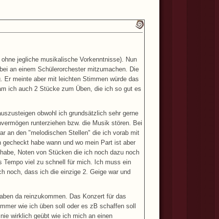
g ohne jegliche musikalische Vorkenntnisse). Nun
n bei an einem Schülerorchester mitzumachen. Die
ung. Er meinte aber mit leichten Stimmen würde das
kam ich auch 2 Stücke zum Üben, die ich so gut es
 auszusteigen obwohl ich grundsätzlich sehr gerne
nvermögen runterziehen bzw. die Musik stören. Bei
r an den "melodischen Stellen" die ich vorab mit
h gecheckt habe wann und wo mein Part ist aber
f habe, Noten von Stücken die ich noch dazu noch
s Tempo viel zu schnell für mich. Ich muss ein
ch noch, dass ich die einzige 2. Geige war und
haben da reinzukommen. Das Konzert für das
mmer wie ich üben soll oder es zB schaffen soll
nie wirklich geübt wie ich mich an einen