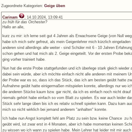
Zugeordnete Kategorien:
Geige üben
Carinam
, 14.10.2024, 13:09:41
zu früh für das Orchester?
Hallo an alle,
kurz zu mir: ich lerne seit gut 4 Jahren als Erwachsene Geige (von Null we
habe ich mich sehr gefreut, als mein Geigenlehrer mich kürzlich eingelade
anderen sind allerdings alle weiter - sind Schüler mit 6 - 10 Jahren Erfahr
schon gehen und hat mich als 2. Geige eingeteilt. Vor der ersten Probe be
ging vorher trainiert habe.
Nun hat die erste Probe stattgefunden und ich überlege stark gleich wieder
dabei sein würde, aber ich möchte einfach nicht alle anderen mit meinem U
der Probe war es so, dass ich das Stück, das ich am besten geübt hatte zwa
Aufnahme geübt hatte einigermaßen mitspielen konnte, allerdings nur wo ic
die anderen Stücke kaum bzw. gar nicht, da ich es einfach noch nicht drau
niemals gehört habe einfach so vom Blatt zu spielen. Es war auch leider da
Stück sehr lange üben bis ich es relativ schnell spielen kann. Dazu kam au
mich so nicht wirklich bei jemand anderem "anhalten" konnte.
Ich habe nun Angst komplett fehl am Platz zu sein bzw. keine Chance zu 
geübt wird, ist zwar erst in 4 Monaten, aber ich habe momentan keinen Schi
zu wissen wo ich wann zu spielen habe. Mein Lehrer hat leider mit mir auch 