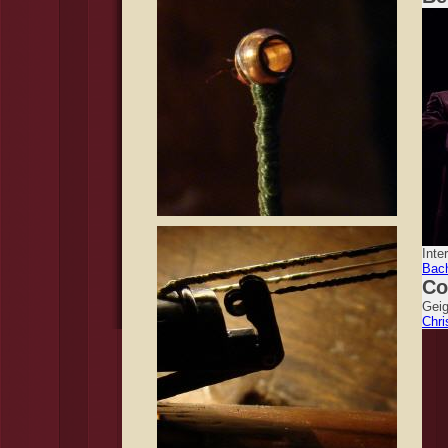
Inte
Bac
Co
Geig
Chri