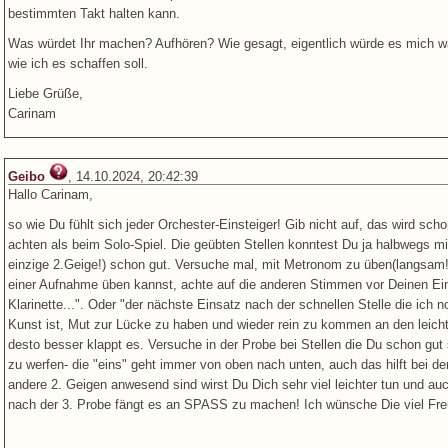
bestimmten Takt halten kann.
Was würdet Ihr machen? Aufhören? Wie gesagt, eigentlich würde es mich wah
wie ich es schaffen soll.
Liebe Grüße,
Carinam
Geibo
, 14.10.2024, 20:42:39
Hallo Carinam,
so wie Du fühlt sich jeder Orchester-Einsteiger! Gib nicht auf, das wird sc
achten als beim Solo-Spiel. Die geübten Stellen konntest Du ja halbwegs mit
einzige 2.Geige!) schon gut. Versuche mal, mit Metronom zu üben(langsam
einer Aufnahme üben kannst, achte auf die anderen Stimmen vor Deinen Ein
Klarinette...". Oder "der nächste Einsatz nach der schnellen Stelle die ich 
Kunst ist, Mut zur Lücke zu haben und wieder rein zu kommen an den leich
desto besser klappt es. Versuche in der Probe bei Stellen die Du schon gut
zu werfen- die "eins" geht immer von oben nach unten, auch das hilft bei d
andere 2. Geigen anwesend sind wirst Du Dich sehr viel leichter tun und au
nach der 3. Probe fängt es an SPASS zu machen! Ich wünsche Die viel Freu