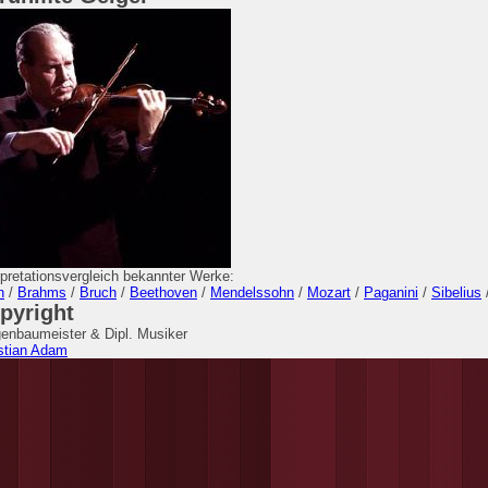
rpretationsvergleich bekannter Werke:
h
/
Brahms
/
Bruch
/
Beethoven
/
Mendelssohn
/
Mozart
/
Paganini
/
Sibelius
pyright
enbaumeister & Dipl. Musiker
stian Adam