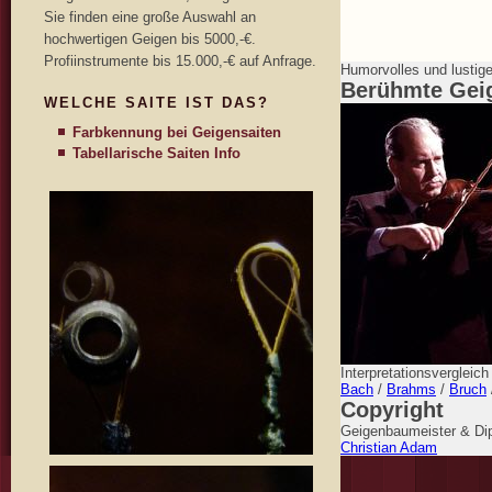
Sie finden eine große Auswahl an
hochwertigen Geigen bis 5000,-€.
Profiinstrumente bis 15.000,-€ auf Anfrage.
Humorvolles und lustig
Berühmte Gei
WELCHE SAITE IST DAS?
Farbkennung bei Geigensaiten
Tabellarische Saiten Info
Interpretationsvergleic
Bach
/
Brahms
/
Bruch
Copyright
Geigenbaumeister & Dip
Christian Adam