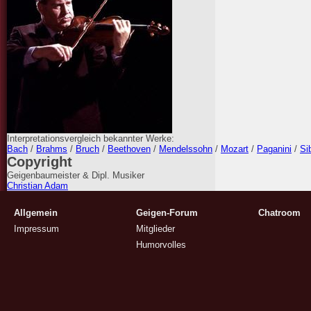
Interpretationsvergleich bekannter Werke:
Bach
/
Brahms
/
Bruch
/
Beethoven
/
Mendelssohn
/
Mozart
/
Paganini
/
Si
Copyright
Geigenbaumeister & Dipl. Musiker
Christian Adam
Allgemein
Geigen-Forum
Chatroom
Impressum
Mitglieder
Humorvolles