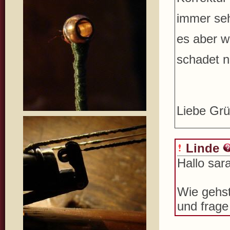
immer sehr
es aber w
schadet n
Liebe Grü
Linde
Hallo sara
Wie gehs
und frage