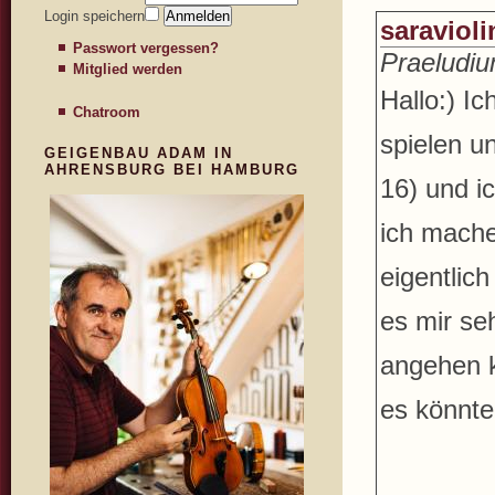
Login speichern
saravioli
Passwort vergessen?
Praeludiu
Mitglied werden
Hallo:) I
Chatroom
spielen un
GEIGENBAU ADAM IN
AHRENSBURG BEI HAMBURG
16) und i
ich mache
eigentlic
es mir seh
angehen k
es könnte