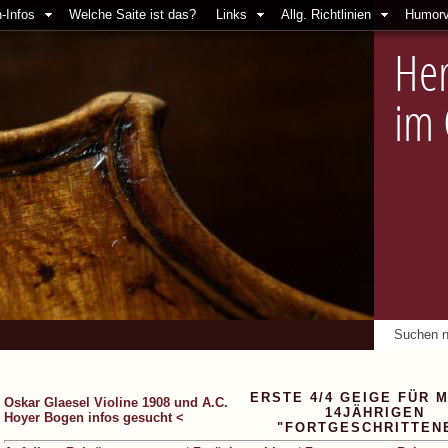
-Infos
Welche Saite ist das?
Links
Allg. Richtlinien
Humorv
Her
im
ERSTE 4/4 GEIGE FÜR 
Oskar Glaesel Violine 1908 und A.C.
14JÄHRIGEN
Hoyer Bogen infos gesucht <
"FORTGESCHRITTEN