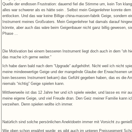
Quelle der endlosen Frustration: dauernd fiel die Stimme um, kein Ton klang
alles war schwerer als es hätte sein . Selbst mein Geigenlehrer konnte dem
entlocken. Und das war keine Billige china-massen-fabrik Geige, sondern ein
Instrument meines Großvaters. Mein Geigenlehrer hat damals darauf hingewi
könnte, aber auch das wäre beim Geigenbauer nicht ganz billig gewesen, sie wa
Phase ...
Die Motivation bei einem besseren Instrument liegt doch auch in dem “oh hie
das mache ich gerne weiter.”
Ich habe dann bald nach dem “Upgrade” aufgehöhrt. Nicht weil ich nicht spiel
meine mindeewertige Geige und der mangelnde Glaube der Erwachsenen um 
kein besseres Instrument bekam) das Gefühl gegeben haben, das es die Anstr
niemals “richtig” Geige spielen kann.
Mittlwerweile ist das 12 Jahre her und ich spiele wieder, und lasse es mir
meine eigene Geige, und viel Freude dran. Den Geiz meiner Familie kann ich
verzeihen. Denn spielen wollte ich immer.
Natürlich sind solche persönlichen Anektdoetn immer mit Vorsicht zu genie
Wie oben schon erwähnt wurde: es gibt auch im unteren Preissegment Schül