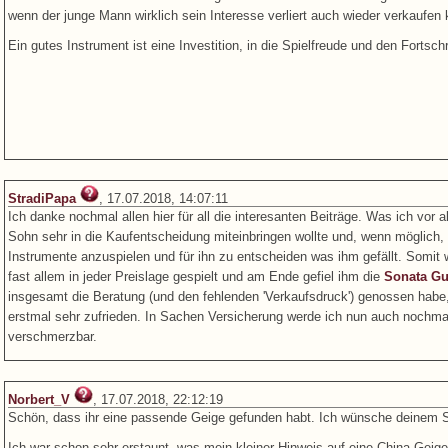
wenn der junge Mann wirklich sein Interesse verliert auch wieder verkaufen
Ein gutes Instrument ist eine Investition, in die Spielfreude und den Fortsch
StradiPapa
, 17.07.2018, 14:07:11
Ich danke nochmal allen hier für all die interesanten Beiträge. Was ich v
Sohn sehr in die Kaufentscheidung miteinbringen wollte und, wenn möglich,
Instrumente anzuspielen und für ihn zu entscheiden was ihm gefällt. Somit w
fast allem in jeder Preislage gespielt und am Ende gefiel ihm die
Sonata Gu
insgesamt die Beratung (und den fehlenden 'Verkaufsdruck') genossen habe,
erstmal sehr zufrieden. In Sachen Versicherung werde ich nun auch nochmal
verschmerzbar.
Norbert_V
, 17.07.2018, 22:12:19
Schön, dass ihr eine passende Geige gefunden habt. Ich wünsche deinem Soh
Ich war schon sehr erstaunt, was mein kleiner Hinweis auf eine China-Geige 