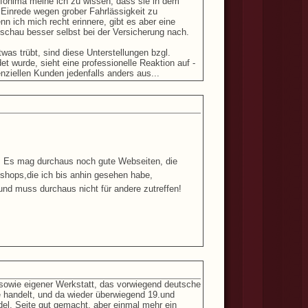
nfonima meine ich zu wissen, dass sie in dem
f Einrede wegen grober Fahrlässigkeit zu
nn ich mich recht erinnere, gibt es aber eine
schau besser selbst bei der Versicherung nach.
was trübt, sind diese Unterstellungen bzgl.
 wurde, sieht eine professionelle Reaktion auf -
enziellen Kunden jedenfalls anders aus...
"! Es mag durchaus noch gute Webseiten, die
e-shops,die ich bis anhin gesehen habe,
nd muss durchaus nicht für andere zutreffen!
 sowie eigener Werkstatt, das vorwiegend deutsche
e handelt, und da wieder überwiegend 19.und
del. Seite gut gemacht, aber einmal mehr ein