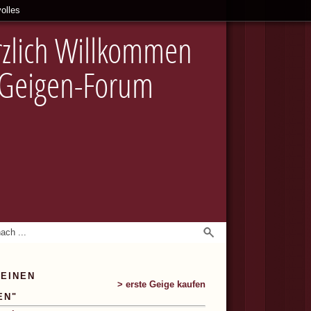
olles
zlich Willkommen
 Geigen-Forum
MEINEN
> erste Geige kaufen
EN"