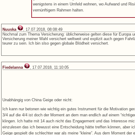
wenigstens in einem Umfeld wohnen, wo Aufwand und Ris
vernünftigem Rahmen halten.
Nuuska
, 17.07.2018, 08:08:49
Nochmal zum Thema Versicherung: üblicherweise gelten diese für Europa un
Versicherung meiner Wahl versichert weltweit und explizit auch gegen Fahrl
teurer zu sein. Ich bin slso gegen globale Blödheit versichert.
Fiedelanna
, 17.07.2018, 11:10:05
Unabhängig von China Geige oder nicht:
Ich kann nur betonen wie wichtig ein gutes Instrument für die Motivation g
3/4 auf die 4/4 ist doch der Moment an dem man endlich auf einem “richtigen
klingen. Ich hatte mit 14 auch nicht das Engagement und das Interesse mic
einzulesen das ich bewusst eine Entscheidung hätte treffen können, aber ich
Geige gespielt die schlechter war als meine “kleine”. Aus dem Moment der ei