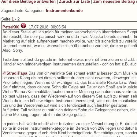
Auf diese Beiträge antworten
|
Zurück zur Liste
|
Zum neuesten Beitrag 
Zugeordnete Kategorien:
Instrumentenkunde
Seite
1
-
2
PeterK00
, 17.07.2018, 00:05:54
An dieser Stelle will ich mich für meinen wahrscheinlich übertriebenen Skep
Schreibstil, der sehr parteiisch wirkt und da - wie Nuuska bereits schrieb -
Marketing auf sich aufmerksam macheb wollte, war ich sicherlich zu voreilig 
Unternehmen ist, war es wahrscheinlich übertrieben von mir, dir eine geschä
Also: Sorry.
Trotzdem solltest du gerade im Internet etwas mehr differenzieren und z.B
Händler von minderwertigen Instrumenten darzustellen - corilon hat z.B. au
@StradiPapa
Das von dir verlinkte Set schaut erstmal besser zum Musikm
besseren Klang als bei diesen solltest du aber nicht erwarten, deswegen ist
Prioritäten liegen: Wenn es dir wichtiger ist, das finanzielle Risiko bzw. Ver
Kauf nimmst, dass deinem Sohn die Geige auf Dauer den Spaß am Musiziere
Wohn-/Klima-/Kriminalitätssituation meiner Meinung nach durchaus vertretba
solltest wissen, dass der Wiederverkauf von diesem Set auch zu einem sehr 
Wenn du in ein höherwertiges Instrument investierst, wirst du der musikali
tun und der Wiederverkauf wird sich tendenziell auch leichter gestalten.
Auf jeden Fall solltest du natürlich deinem Sohn die Gelegenheit geben, di
seine Meinung fragen, ob ihm die Geige gefällt.
In jedem Fall würde ich dir aber trotzdem zu einer Versicherung (z.B. die sc
sollte in dieser Instrumentenkategorie im Bereich von 20€ liegen und dafür 
Versicherung gegen durch dein Kind herbeigeführte Beschädigungen, sonde