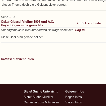
dieses Thema doch viele Geigenspieler bewegt.
Seite
1
-
2
Oskar Glaesel Violine 1908 und A.C.
Zurück zur Liste
Hoyer Bogen infos gesucht <
Nur angemeldete Benutzer dürfen Beiträge schreiben.
Log In
Diese User sind gerade online:
Datenschutzrichtlinien
Biete/ Suche Unterricht
Geigen-Infos
Biete/ Suche Musiker
Bogen Infos
Orchester zum Mitspielen
Saiten Infos