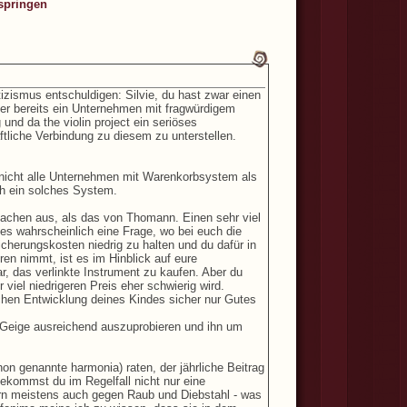
springen
tizismus entschuldigen: Silvie, du hast zwar einen
 hier bereits ein Unternehmen mit fragwürdigem
und da the violin project ein seriöses
ftliche Verbindung zu diesem zu unterstellen.
. nicht alle Unternehmen mit Warenkorbsystem als
ch ein solches System.
achen aus, als das von Thomann. Einen sehr viel
 es wahrscheinlich eine Frage, wo bei euch die
sicherungskosten niedrig zu halten und du dafür in
n nimmt, ist es im Hinblick auf eure
r, das verlinkte Instrument zu kaufen. Aber du
viel niedrigeren Preis eher schwierig wird.
schen Entwicklung deines Kindes sicher nur Gutes
e Geige ausreichend auszuprobieren und ihn um
hon genannte harmonia) raten, der jährliche Beitrag
bekommst du im Regelfall nicht nur eine
rn meistens auch gegen Raub und Diebstahl - was