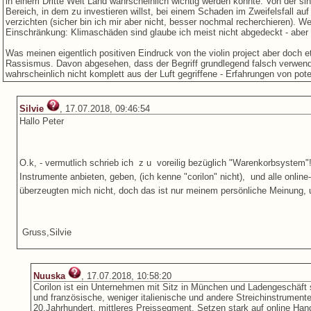
in einem Dritte Welt Land wahrscheinlich wichtig werden könnte. Von der si
Bereich, in dem zu investieren willst, bei einem Schaden im Zweifelsfall au
verzichten (sicher bin ich mir aber nicht, besser nochmal recherchieren). We
Einschränkung: Klimaschäden sind glaube ich meist nicht abgedeckt - aber 
Was meinen eigentlich positiven Eindruck von the violin project aber doch et
Rassismus. Davon abgesehen, dass der Begriff grundlegend falsch verwendet
wahrscheinlich nicht komplett aus der Luft gegriffene - Erfahrungen von pot
Silvie
, 17.07.2018, 09:46:54
Hallo Peter
O.k, - vermutlich schrieb ich z u voreilig bezüglich "Warenkorbsystem
Instrumente anbieten, geben, (ich kenne "corilon" nicht), und alle onlin
überzeugten mich nicht, doch das ist nur meinem persönliche Meinung, u
Gruss,Silvie
Nuuska
, 17.07.2018, 10:58:20
Corilon ist ein Unternehmen mit Sitz in München und Ladengeschäft
und französische, weniger italienische und andere Streichinstrument
20.Jahrhundert, mittleres Preissegment. Setzen stark auf online Han