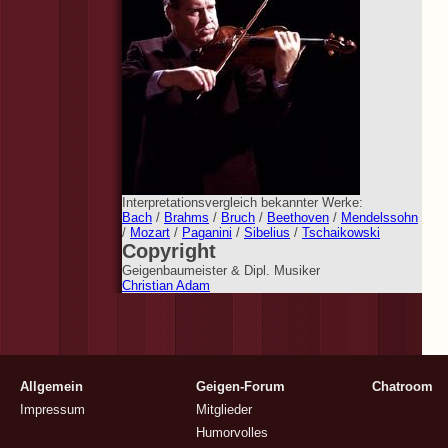
Interpretationsvergleich bekannter Werke:
Bach
/
Brahms
/
Bruch
/
Beethoven
/
Mendelssohn
/
Mozart
/
Paganini
/
Sibelius
/
Tschaikowski
Copyright
Geigenbaumeister & Dipl. Musiker
Christian Adam
Allgemein
Geigen-Forum
Chatroom
Impressum
Mitglieder
Humorvolles