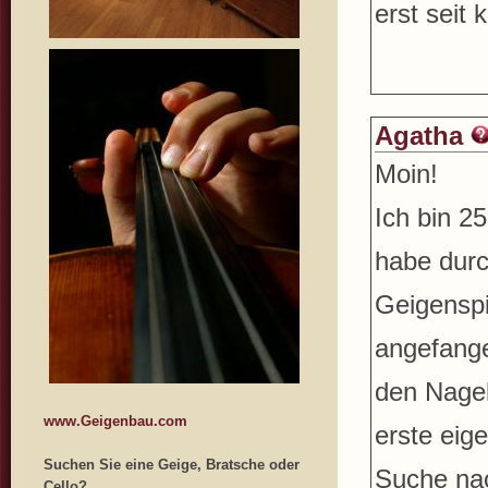
erst seit
Agatha
Moin!
Ich bin 2
habe durc
Geigenspi
angefange
den Nagel
www.Geigenbau.com
erste eig
Suchen Sie eine Geige, Bratsche oder
Suche nac
Cello?