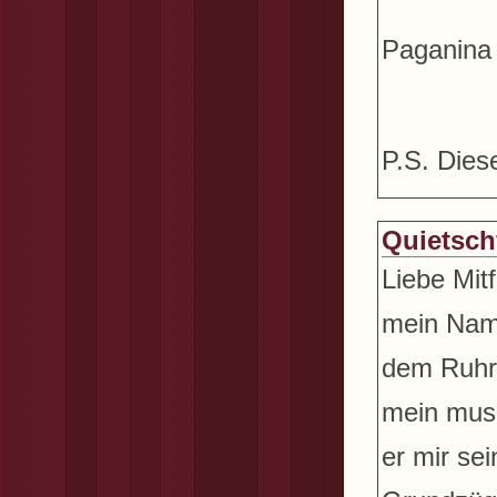
Paganina
P.S. Dies
Quietsch
Liebe Mitfo
mein Name
dem Ruhrp
mein musi
er mir se