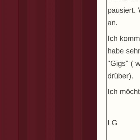
pausiert.
an.
Ich komm
habe sehr 
"Gigs" ( 
drüber).
Ich möcht
LG