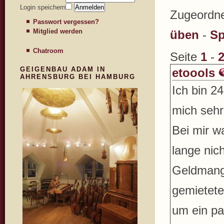
Login speichern
Zugeordne
Passwort vergessen?
Mitglied werden
üben
-
Sp
Chatroom
Seite
1
-
GEIGENBAU ADAM IN
etoools
AHRENSBURG BEI HAMBURG
Ich bin 2
mich sehr
Bei mir w
lange nich
Geldmange
gemietete
um ein pa