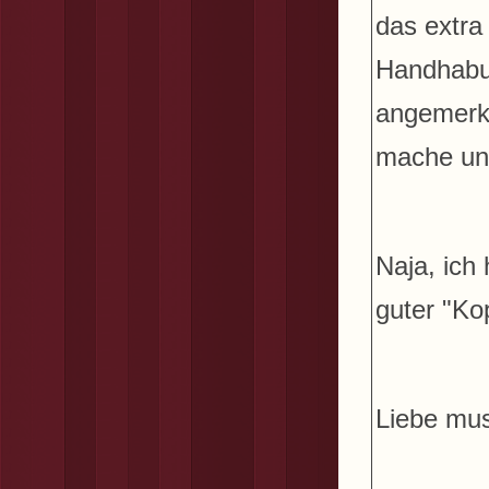
das extra
Handhabun
angemerkt,
mache und
Naja, ich
guter "Ko
Liebe mus