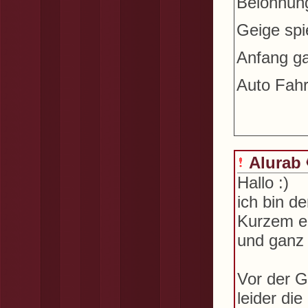
Belohnung
Geige spie
Anfang ga
Auto Fahr
Alurab
Hallo :)
ich bin d
Kurzem er
und ganz 
Vor der G
leider die