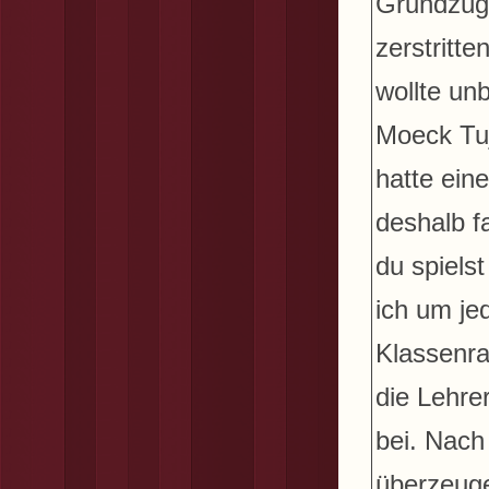
Grundzüge
zerstritt
wollte un
Moeck Tuj
hatte ein
deshalb f
du spiels
ich um je
Klassenra
die Lehre
bei. Nach
überzeuge