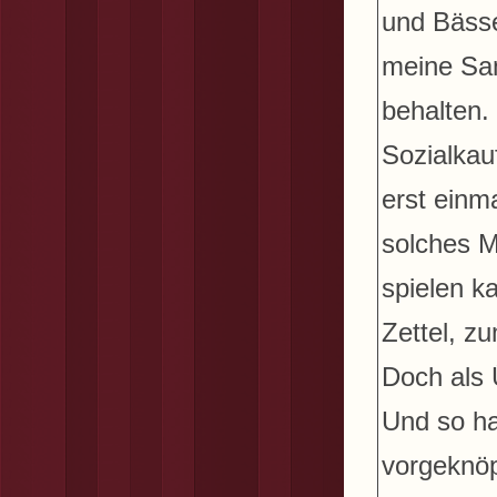
und Bässe
meine Sam
behalten.
Sozialkau
erst einm
solches M
spielen k
Zettel, z
Doch als 
Und so ha
vorgeknöp