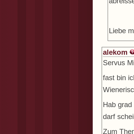
abreiss
Liebe m
alekom
Servus Mi
fast bin 
Wienerisc
Hab grad 
darf sche
Zum Thema