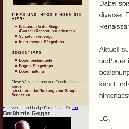
Dabei spie
diverser 
TIPPS UND INFOS FINDEN SIE
HIER:
Renaissa
Bestandteile der Geige
/Bratsche
Reparaturen erkennen
Schäden vorbeugen
Instrumenten Pflegetipps
Aktuell su
BOGENTIPPS
und/oder 
Bogenbestandteile
Bogen- Pflegetipps
beziehung
Bogenhaltung
Diese Webseite kann von Google übersetzt
kennt, od
werden.
Ich stimme der Nutzung vom Google-
hinterlass
Service zu.
Humorvolles und lustige Filme finden Sie
hier
.
Berühmte Geiger
LG,