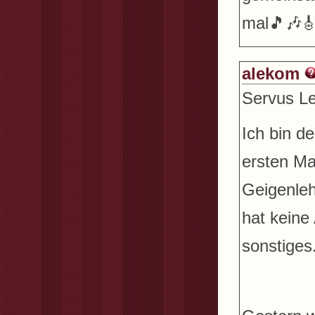
mal
🎵🎶
alekom
Servus L
Ich bin d
ersten Ma
Geigenleh
hat keine
sonstiges