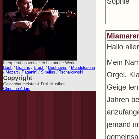
Sophie
Miamarer
Hallo alle
Mein Name
Interpretationsvergleich bekannter Werke:
Bach
/
Brahms
/
Bruch
/
Beethoven
/
Mendelssohn
/
Mozart
/
Paganini
/
Sibelius
/
Tschaikowski
Orgel, Kl
Copyright
Geigenbaumeister & Dipl. Musiker
Geige ler
Christian Adam
Jahren be
anzufange
jemand i
gemeinsa