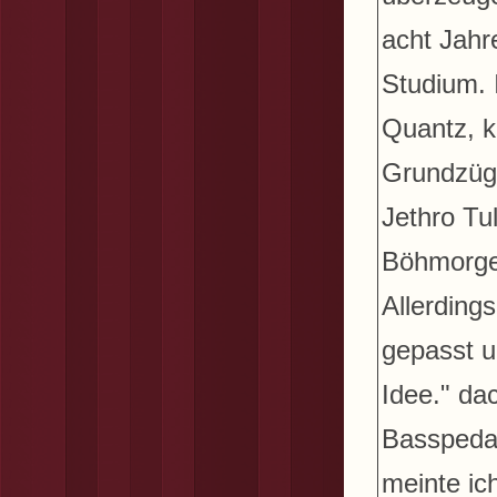
acht Jahr
Studium. 
Quantz, ka
Grundzüge
Jethro Tu
Böhmorgel
Allerding
gepasst un
Idee." da
Basspedal
meinte ic