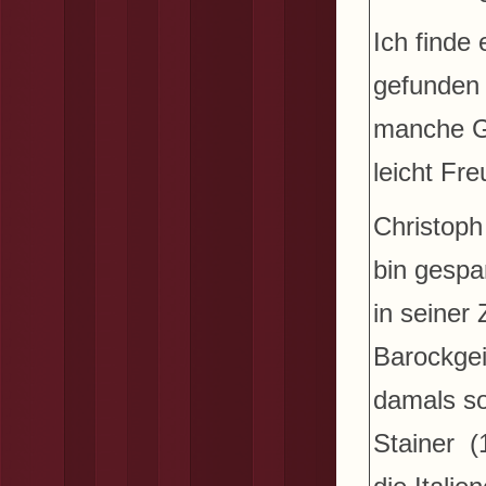
Ich finde
gefunden 
manche Ge
leicht Fr
Christoph
bin gespa
in seiner 
Barockge
damals so
Stainer (