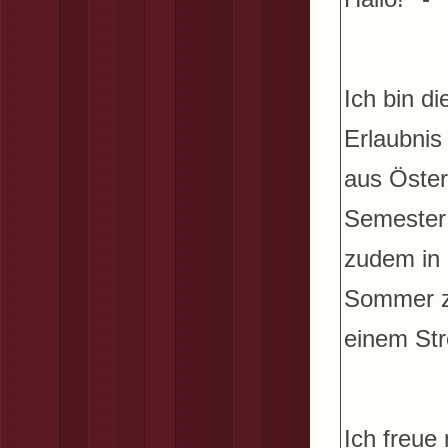
Ich bin di
Erlaubni
aus Öster
Semester 
zudem in 
Sommer z
einem Str
Ich freue