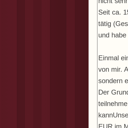
nicht sehr
Seit ca. 
tätig (Ge
und habe 
Einmal ei
von mir. A
sondern e
Der Grund
teilnehme,
kannUnser
EUR im Mo