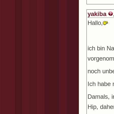
yakiba
Hallo,
ich bin N
vorgenomm
noch unbe
Ich habe 
Damals, i
Hip, dahe