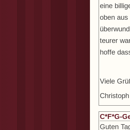
eine bill
oben aus 
überwunde
teurer wa
hoffe dass
Viele Grü
Christoph
C*F*G-Ge
Guten Tag