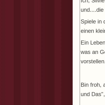
Ich, Silv
und....die
Spiele in 
einen kle
Ein Leben
was an Ge
vorstelle
Bin froh, 
und Das",