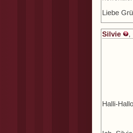
Liebe Gr
Silvie
,
Halli-Ha