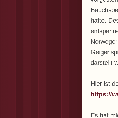
Bauchspe
hatte. De
entspanne
Norwegeri
Geigenspi
darstellt 
Hier ist d
https:/
Es hat mi