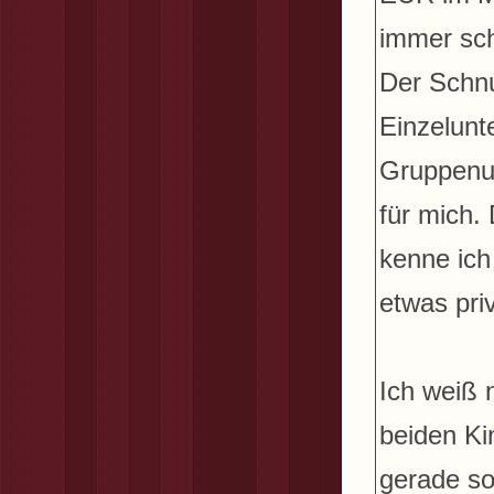
immer sch
Der Schnu
Einzelunt
Gruppenun
für mich.
kenne ich
etwas pri
Ich weiß 
beiden Ki
gerade so