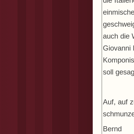
die Italie
einmische
geschweig
auch die 
Giovanni B
Komponist
soll gesag
Auf, auf 
schmunzel
Bernd