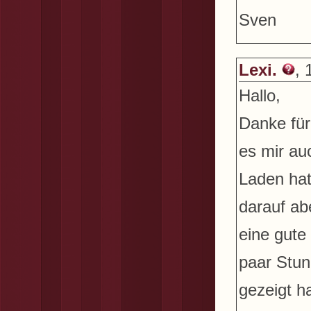
Sven
Lexi.
, 
Hallo,
Danke für
es mir au
Laden hat 
darauf ab
eine gute
paar Stun
gezeigt h