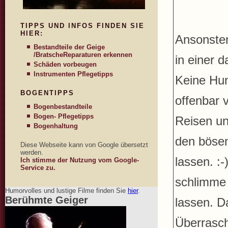
TIPPS UND INFOS FINDEN SIE
HIER:
Ansonsten
Bestandteile der Geige
/Bratsche
Reparaturen erkennen
in einer 
Schäden vorbeugen
Instrumenten Pflegetipps
Keine Hun
BOGENTIPPS
offenbar 
Bogenbestandteile
Bogen- Pflegetipps
Reisen un
Bogenhaltung
den bösen
Diese Webseite kann von Google übersetzt
werden.
lassen. :
Ich stimme der Nutzung vom Google-
Service zu.
schlimme 
Humorvolles und lustige Filme finden Sie
hier
.
Berühmte Geiger
lassen. D
Überrasc