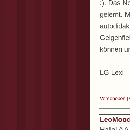
;). Das N
gelernt. 
autodidak
Geigenfie
können u
LG Lexi
Verschoben (
LeoMoo
Hallo! ^-^