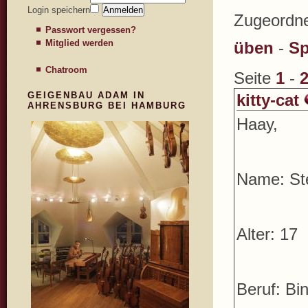
Login speichern
Zugeordne
Passwort vergessen?
Mitglied werden
üben
-
Sp
Chatroom
Seite
1
-
GEIGENBAU ADAM IN
kitty-cat
AHRENSBURG BEI HAMBURG
Haay,
Name: Ste
Alter: 17
Beruf: Bi