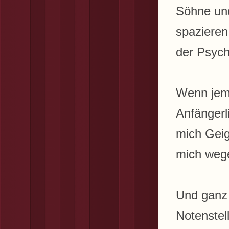
Söhne und
spazieren 
der Psych
Wenn jema
Anfängerl
mich Geig
mich wege
Und ganz 
Notenstel