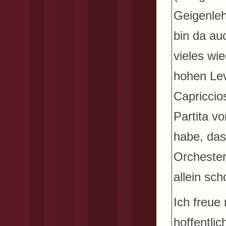
Geigenleh
bin da au
vieles wie
hohen Le
Capriccio
Partita v
habe, das
Orchester
allein sch
Ich freue
hoffentli