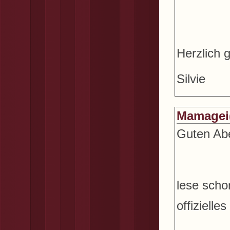
Herzlich g
Silvie
Mamagei
Guten Abe
lese scho
offizielles