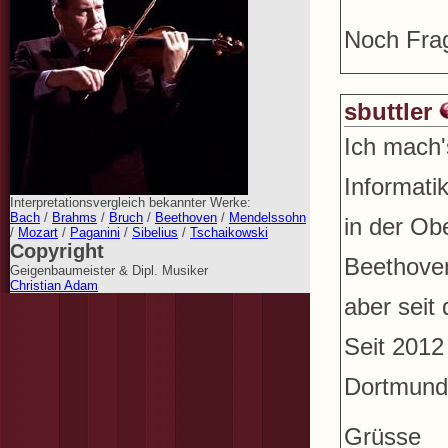
Noch Fra
sbuttler
Ich mach's
Informati
Interpretationsvergleich bekannter Werke:
Bach
/
Brahms
/
Bruch
/
Beethoven
/
Mendelssohn
in der Ob
/
Mozart
/
Paganini
/
Sibelius
/
Tschaikowski
Copyright
Beethoven
Geigenbaumeister & Dipl. Musiker
Christian Adam
aber seit
Seit 2012
Dortmund,
Grüsse