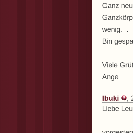
Ganz neu 
Ganzkörpe
wenig. .
Bin gespa
Viele Grü
Ange
Ibuki
,
Liebe Leu
vorgester