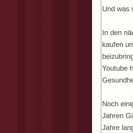
Und was w
In den nä
kaufen um
beizubrin
Youtube h
Gesundhei
Noch einig
Jahren Git
Jahre lan