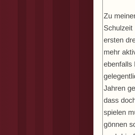
Zu meiner
Schulzeit
ersten dr
mehr aktiv
ebenfalls
gelegentl
Jahren ge
dass doch
spielen m
gönnen so