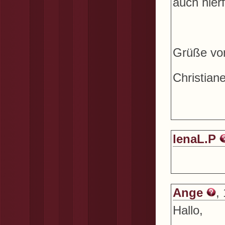
auch hierf
Grüße vo
Christian
lenaL.P
Ange
,
Hallo,