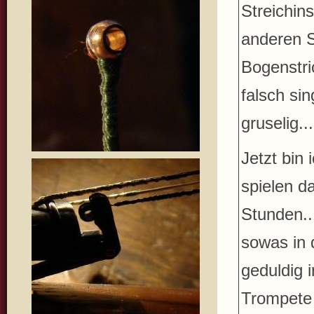
Streichin
anderen S
Bogenstri
falsch sin
gruselig...
Jetzt bin
spielen d
Stunden..
sowas in d
geduldig i
Trompete i