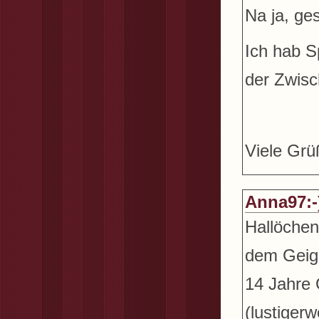
Na ja, ges
Ich hab S
der Zwisch
Viele Grü
Anna97:-
Hallöchen
dem Geige
14 Jahre 
(lustiger