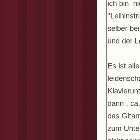
ich bin n
"Leihinst
selber be
und der L
Es ist all
leidensch
Klavierunt
dann , ca
das Gitar
zum Unter