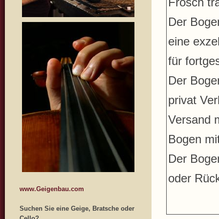
Frosch tr
Der Bogen
eine exze
für fortg
Der Boge
privat Ve
Versand m
Bogen mit
Der Bogen
oder Rüc
www.Geigenbau.com
Suchen Sie eine Geige, Bratsche oder
Cello?