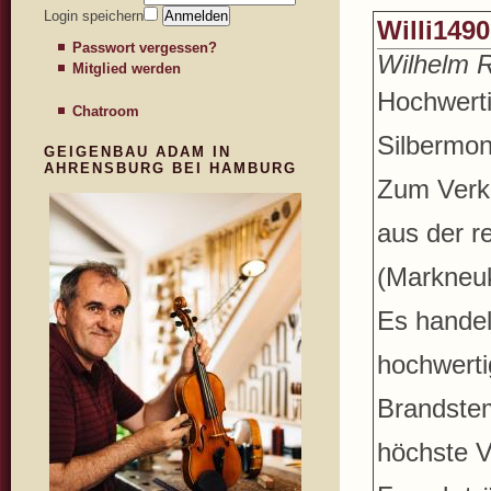
Login speichern
Willi1490
Passwort vergessen?
Wilhelm 
Mitglied werden
Hochwerti
Chatroom
Silbermon
GEIGENBAU ADAM IN
AHRENSBURG BEI HAMBURG
Zum Verka
aus der 
(Markneuk
Es handel
hochwerti
Brandstem
höchste V