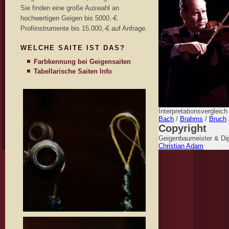
Sie finden eine große Auswahl an
hochwertigen Geigen bis 5000,-€.
Profiinstrumente bis 15.000,-€ auf Anfrage.
WELCHE SAITE IST DAS?
Farbkennung bei Geigensaiten
Tabellarische Saiten Info
Interpretationsvergleic
Bach
/
Brahms
/
Bruch
Copyright
Geigenbaumeister & Dip
Christian Adam