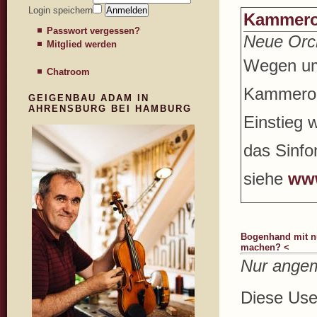
Login speichern
Kammero
Passwort vergessen?
Neue Orch
Mitglied werden
Wegen umz
Chatroom
Kammerorc
GEIGENBAU ADAM IN
AHRENSBURG BEI HAMBURG
Einstieg 
das Sinfo
siehe
www
Bogenhand mit n
machen? <
Nur angem
Diese User