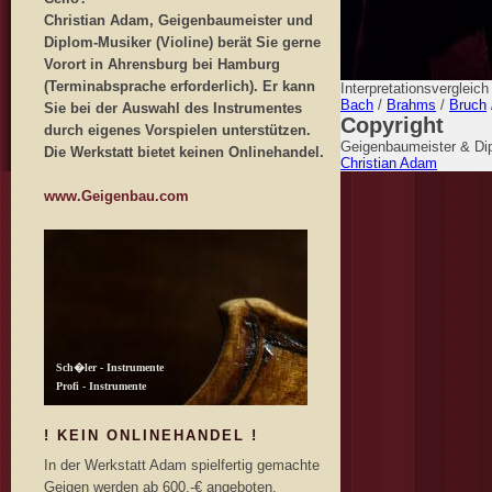
Christian Adam, Geigenbaumeister und
Diplom-Musiker (Violine) berät Sie gerne
Vorort in Ahrensburg bei Hamburg
(Terminabsprache erforderlich). Er kann
Interpretationsvergleic
Bach
/
Brahms
/
Bruch
Sie bei der Auswahl des Instrumentes
Copyright
durch eigenes Vorspielen unterstützen.
Geigenbaumeister & Dip
Die Werkstatt bietet keinen Onlinehandel.
Christian Adam
www.Geigenbau.com
! KEIN ONLINEHANDEL !
In der Werkstatt Adam spielfertig gemachte
Geigen werden ab 600,-€ angeboten.