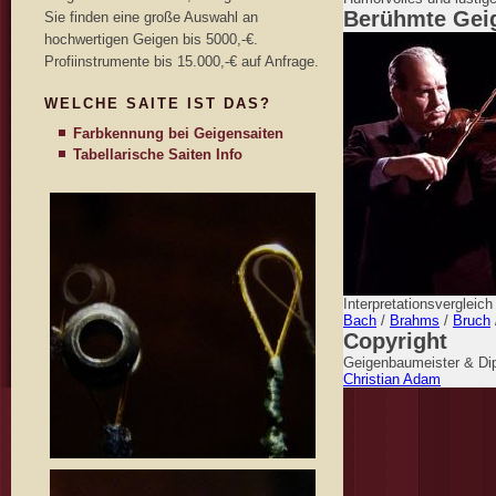
Berühmte Gei
Sie finden eine große Auswahl an
hochwertigen Geigen bis 5000,-€.
Profiinstrumente bis 15.000,-€ auf Anfrage.
WELCHE SAITE IST DAS?
Farbkennung bei Geigensaiten
Tabellarische Saiten Info
Interpretationsvergleic
Bach
/
Brahms
/
Bruch
Copyright
Geigenbaumeister & Dip
Christian Adam