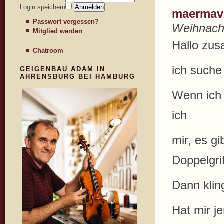
Login speichern
maermav
Passwort vergessen?
Weihnacht
Mitglied werden
Hallo zu
Chatroom
ich suche
GEIGENBAU ADAM IN
AHRENSBURG BEI HAMBURG
Wenn ich 
ich
mir, es g
Doppelgri
Dann kling
Hat mir j